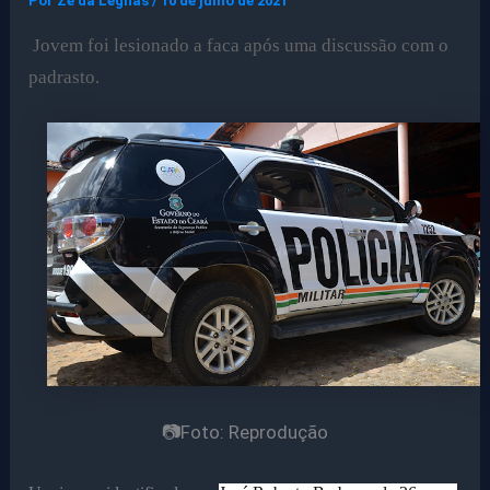
Por
Ze da Legnas
/
10 de julho de 2021
Jovem foi lesionado a faca após uma discussão com o
padrasto.
📷Foto: Reprodução