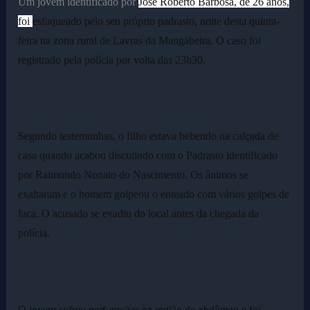
Um jovem identificado por
José Roberto Barbosa, de 26 anos,
foi
esfaqueado pelo seu próprio padrasto,
noite desta quinta-
feira na zona rural de Lavras da Mangabeira. O caso foi
registrado pela polícia por volta
das 23h30.
Segundo testemunhas, o filho estava bebendo na calçada de
casa quando acabou discutindo com o Padrasto identificado
por
Raimundo Nonato do Nascimento
. Os ânimos se
exaltaram e o homem golpeou o enteado com vários
golpes de
faca. O acusado se evadiu do local antes da chegada da
polícia.
O jovem sofreu perfurações na região do abdômen e foi