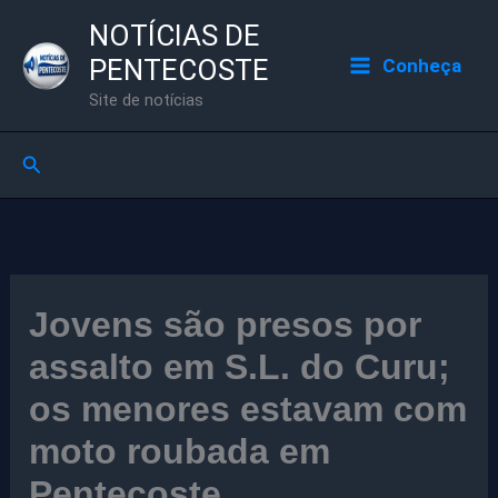
Ir
NOTÍCIAS DE
para
PENTECOSTE
Conheça
o
Site de notícias
conteúdo
Pesquisar
Jovens são presos por
assalto em S.L. do Curu;
os menores estavam com
moto roubada em
Pentecoste