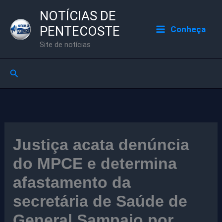
Ir
NOTÍCIAS DE
para
PENTECOSTE
Conheça
o
Site de notícias
conteúdo
Pesquisar
Justiça acata denúncia
do MPCE e determina
afastamento da
secretária de Saúde de
General Sampaio por