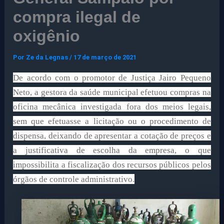
compra ilegal de
oxigênio
Por
Ze da Legnas
/
17 de março de 2021
De acordo com o promotor de Justiça Jairo Pequeno
Neto, a gestora da saúde municipal efetuou compras na
oficina mecânica investigada fora dos meios legais,
sem que efetuasse a licitação ou o procedimento de
dispensa, deixando de apresentar a cotação de preços e
a justificativa de escolha da empresa, o que
impossibilita a fiscalização dos recursos públicos pelos
órgãos de controle administrativo.