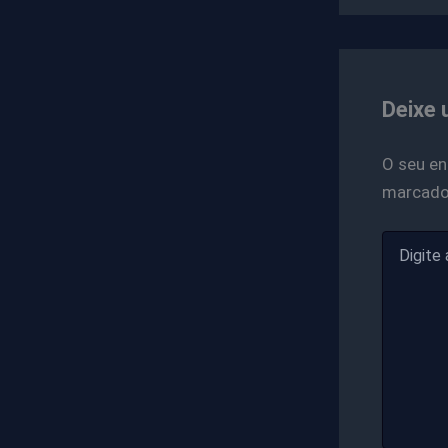
Deixe 
O seu en
marcad
Digite
aqui...