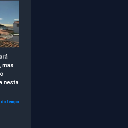
ará
, mas
ço
a nesta
 do tempo