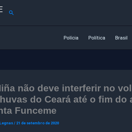
E
Pesquisar
Polícia
Política
Brasil
iña não deve interferir no v
huvas do Ceará até o fim do 
nta Funceme
 Legnas
/
21 de setembro de 2020