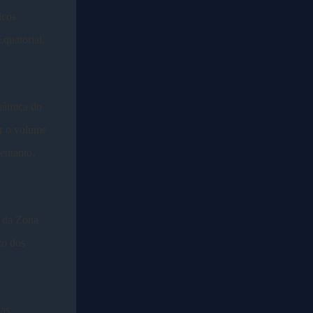
icos
quatorial,
inâmica do
ar o volume
entanto,
o da Zona
to dos
mas