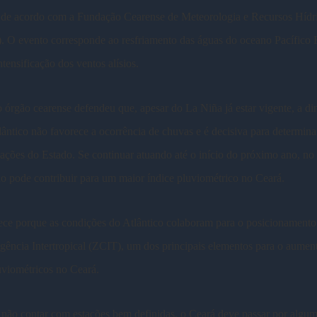
, de acordo com a Fundação Cearense de Meteorologia e Recursos Hídr
 O evento corresponde ao resfriamento das águas do oceano Pacífico E
ntensificação dos ventos alísios.
 órgão cearense defendeu que, apesar do La Niña já estar vigente, a d
ântico não favorece a ocorrência de chuvas e é decisiva para determin
tações do Estado. Se continuar atuando até o início do próximo ano, no 
 pode contribuir para um maior índice pluviométrico no Ceará.
ece porque as condições do Atlântico colaboram para o posicionament
ência Intertropical (ZCIT), um dos principais elementos para o aumen
uviométricos no Ceará.
não contar com estações bem definidas, o Ceará deve passar por algu