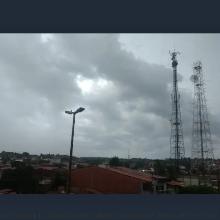
o climático La Niña não deve afetar o volume de chuvas do Ceará até 