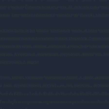
om o início da Primavera, nesta terça-feira, 22, de acordo com a meteo
amoto. Entre outubro e dezembro, o esperado é que chova 41,3 milíme
ca, principalmente por falta das coberturas de nuvens, as tardes tendem
 temperaturas máximas ligeiramente maiores, chegando a 35 graus ou m
temporada dos ventos continua, amenizando a sensação de calor, comen
m nota. A especialista ainda ressaltou que podemos observar mais árv
principal marca da estação.
com o Instituto Nacional de Meteorologia (Inmet), as chuvas da Prima
r dentro da média histórica no Ceará e em parte significativa do Nordes
orte da Bahia e o Leste da Região devem registrar precipitações abai
Em relação às temperaturas, registrarão marcas particularmente elevada