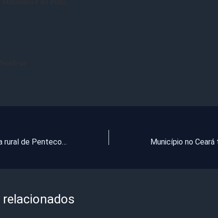
 Maranhão e do Piauí.
 Nordeste
Estrada da zona rural de Pentecoste em situação precária
 relacionados