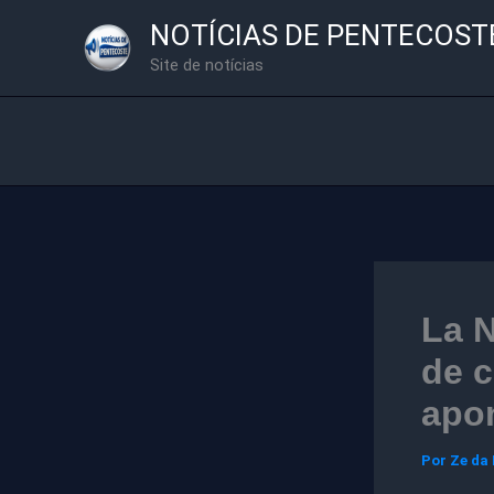
Ir
NOTÍCIAS DE PENTECOST
para
Site de notícias
o
conteúdo
La N
de c
apo
Por
Ze da