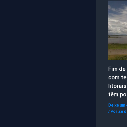
Fim de
com te
litorai
têm po
Deixe um
/ Por
Ze d