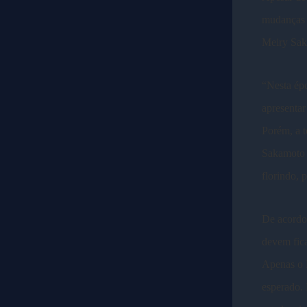
mudanças c
Meiry Sak
“Nesta épo
apresentar
Porém, a 
Sakamoto e
florindo, 
De acordo 
devem fica
Apenas o N
esperado. 