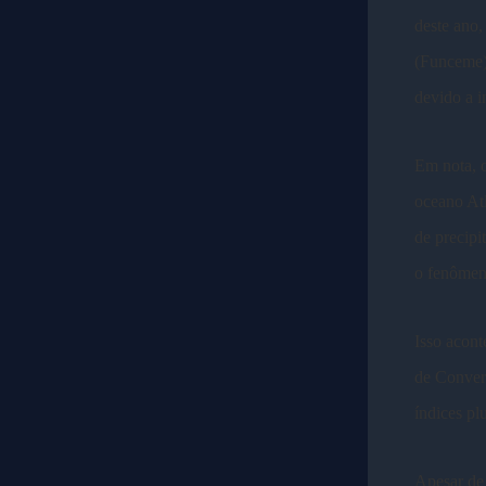
deste ano
(Funceme).
devido a i
Em nota, o
oceano Atl
de precipi
o fenômeno
Isso acont
de Converg
índices pl
Apesar de 