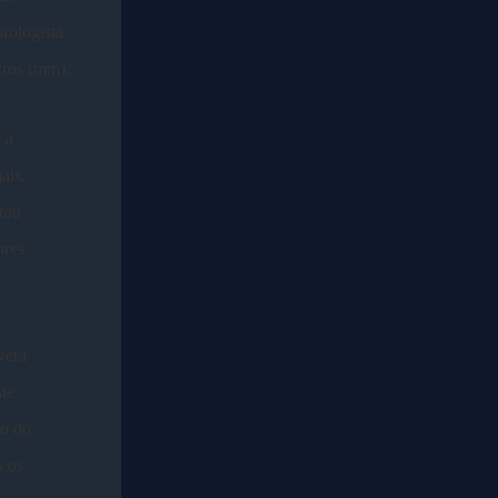
rologista
tros (mm).
 a
ais.
tou
ores
vera
te.
xo do
s os