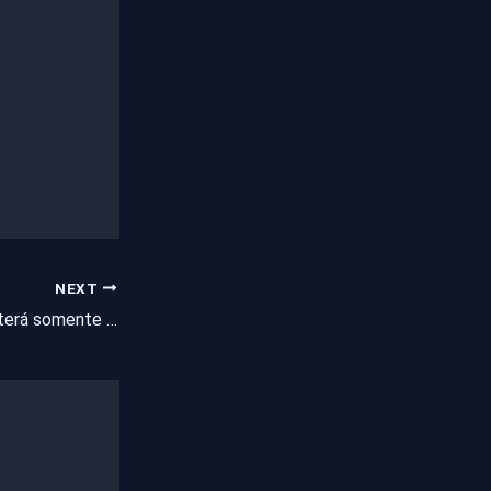
NEXT
Município no Ceará terá somente um candidato a prefeito