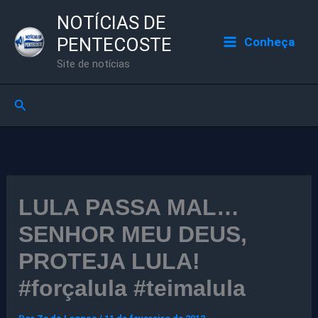
Ir
NOTÍCIAS DE
para
PENTECOSTE
Conheça
o
Site de notícias
conteúdo
Pesquisar
LULA PASSA MAL…
SENHOR MEU DEUS,
PROTEJA LULA!
#forçalula #teimalula