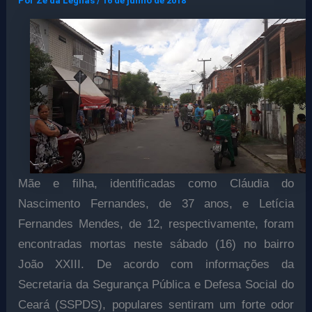
Por
Ze da Legnas
/
16 de junho de 2018
Mãe e filha, identificadas como Cláudia do
Nascimento Fernandes, de 37 anos, e Letícia
Fernandes Mendes, de 12, respectivamente, foram
encontradas mortas neste sábado (16) no bairro
João XXIII. De acordo com informações da
Secretaria da Segurança Pública e Defesa Social do
Ceará (SSPDS), populares sentiram um forte odor