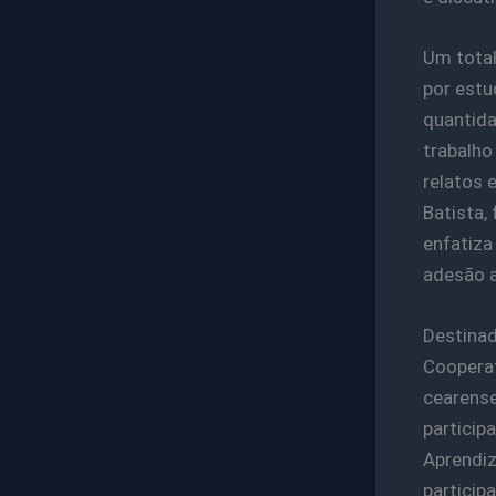
Um total
por estu
quantida
trabalho
relatos 
Batista,
enfatiza
adesão a
Destinad
Cooperat
cearense
particip
Aprendiz
particip