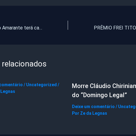
São Gonçalo do Amarante terá campus do IFCE em 2015
 relacionados
 comentário
/
Uncategorized
/
Morre Cláudio Chirinian
 Legnas
do “Domingo Legal”
Deixe um comentário
/
Uncateg
Por
Ze da Legnas