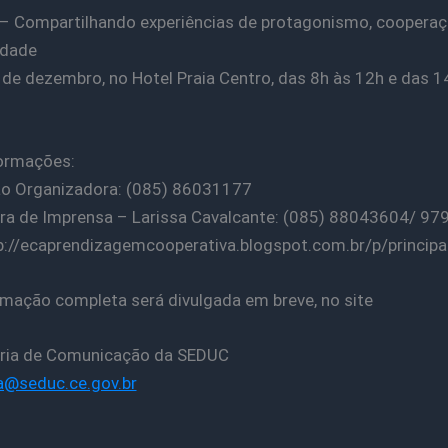
 – Compartilhando experiências de protagonismo, cooperaç
edade
0 de dezembro, no Hotel Praia Centro, das 8h às 12h e das 1
ormações:
o Organizadora: (085) 86031177
ra de Imprensa – Larissa Cavalcante: (085) 88043604/ 9
tp://ecaprendizagemcooperativa.blogspot.com.br/p/principa
mação completa será divulgada em breve, no site
ria de Comunicação da SEDUC
a@seduc.ce.gov.br