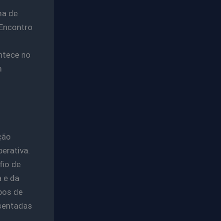
ma de
 Encontro
ntece no
m
ção
erativa.
fio de
 e da
pos de
esentadas