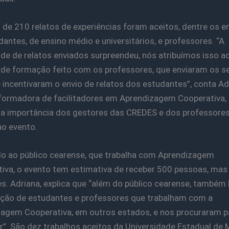
 de 210 relatos de experiências foram aceitos, dentre os e
dantes, de ensino médio e universitários, e professores. “A
de de relatos enviados surpreendeu, nós atribuímos isso a
 de formação feito com os professores, que enviaram os s
e incentivaram o envio de relatos dos estudantes”, conta Ad
 formadora de facilitadores em Aprendizagem Cooperativa,
 a importância dos gestores das CREDES e dos professores
o evento.
o ao público cearense, que trabalha com Aprendizagem
iva, o evento tem estimativa de receber 500 pessoas, mas
s. Adriana, explica que “além do público cearense, também 
ação de estudantes e professores que trabalham com a
agem Cooperativa, em outros estados, e nos procuraram p
ar”. São dez trabalhos aceitos da Universidade Estadual de