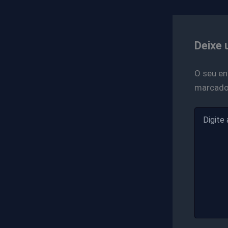
Deixe 
O seu en
marcad
Digite
aqui...