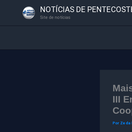
Ir
NOTÍCIAS DE PENTECOST
para
Site de notícias
o
conteúdo
Mais
III 
Coo
Por
Ze da