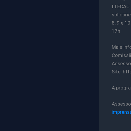
III ECAC
solidari
8, 9 e 1
17h
Mais inf
Comissã
Assesso
Site: ht
A progra
Assesso
imprens