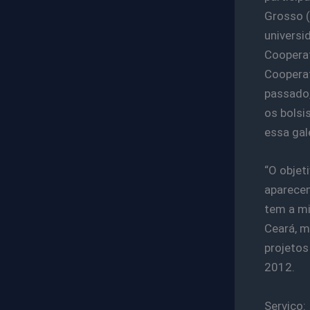
Grosso (
universi
Coopera
Cooperat
passado,
os bolsi
essa gale
“O objet
aparecem
tem a mi
Ceará, m
projetos
2012.
Serviço: