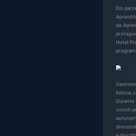
Em parce
Aprendiz
de Apren
protagon
Hotel Pr
programa
Gestores
básica, 
Durante 
construi
autonomi
discussã
e discut