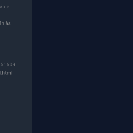
ão e
4h às
7951609
l.html