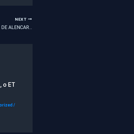
NEXT
PRÊMIO FREI TITO DE ALENCAR 2014
, o ET
orized
/