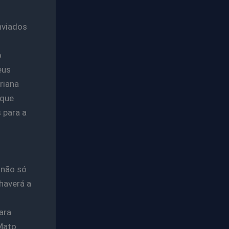
nviados
o
eus
riana
 que
 para a
 não só
haverá a
ara
 Mato