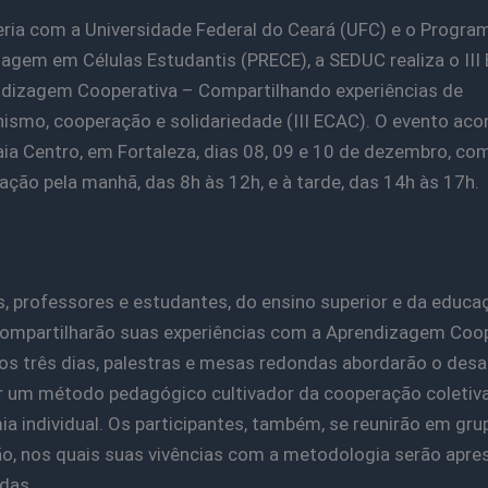
ria com a Universidade Federal do Ceará (UFC) e o Progra
agem em Células Estudantis (PRECE), a SEDUC realiza o III
dizagem Cooperativa – Compartilhando experiências de
ismo, cooperação e solidariedade (III ECAC). O evento aco
aia Centro, em Fortaleza, dias 08, 09 e 10 de dezembro, co
ção pela manhã, das 8h às 12h, e à tarde, das 14h às 17h.
, professores e estudantes, do ensino superior e da educa
compartilharão suas experiências com a Aprendizagem Coop
os três dias, palestras e mesas redondas abordarão o desa
r um método pedagógico cultivador da cooperação coletiva
a individual. Os participantes, também, se reunirão em gru
o, nos quais suas vivências com a metodologia serão apr
idas.