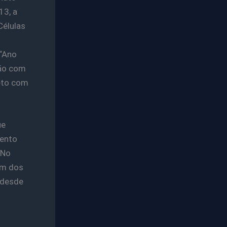
13, a
Células
 “Ano
ção com
reto com
ue
vento
 No
am dos
 desde