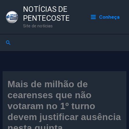
Ir
NOTÍCIAS DE
para
PENTECOSTE
Conheça
o
Site de notícias
conteúdo
Pesquisar
Mais de milhão de
cearenses que não
votaram no 1º turno
devem justificar ausência
nesta quinta