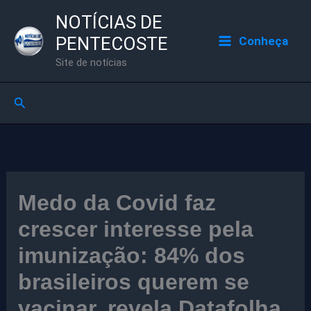
Ir
NOTÍCIAS DE
para
PENTECOSTE
Conheça
o
Site de notícias
conteúdo
Pesquisar
Medo da Covid faz
crescer interesse pela
imunização: 84% dos
brasileiros querem se
vacinar, revela Datafolha