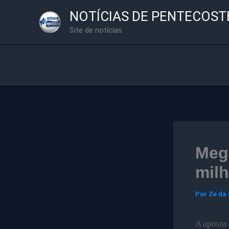
Ir
NOTÍCIAS DE PENTECOST
para
Site de notícias
o
conteúdo
Meg
mil
Por
Ze da
A aposta 