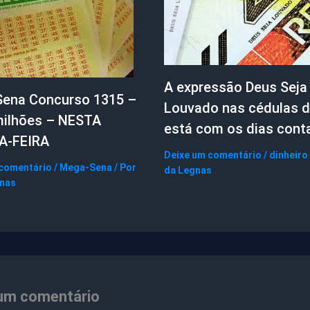
A expressão Deus Seja
ena Concurso 1315 –
Louvado nas cédulas d
milhões – NESTA
está com os dias cont
A-FEIRA
Deixe um comentário
/
dinheiro
 comentário
/
Mega-Sena
/ Por
da Legnas
gnas
um comentário