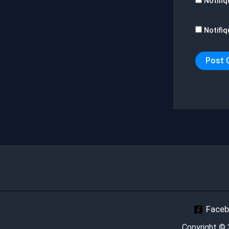
Notifiq
Notifiq
Face
Copyright ©