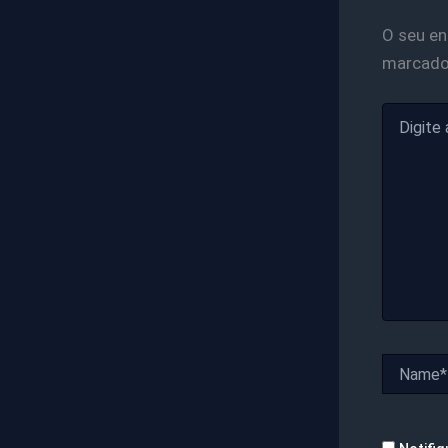
O seu en
marcad
Digite
aqui...
Name*