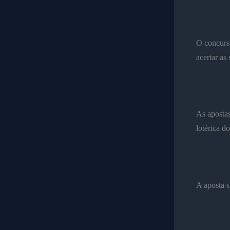
O concurs
acertar as
As apostas
lotérica d
A aposta s