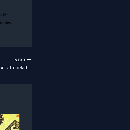
a 60.
rentes.
NEXT
Criança morre após ser atropelada por picape ao descer do ônibus de escolar no interior do Ceará