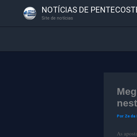
Ir
NOTÍCIAS DE PENTECOST
para
Site de notícias
o
conteúdo
Meg
nest
Por
Ze da
As aposta