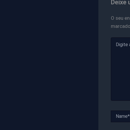
Deixe 
O seu en
marcad
Digite
aqui...
Name*