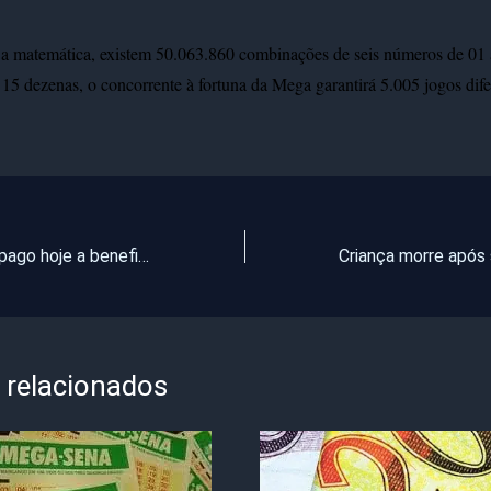
a matemática, existem 50.063.860 combinações de seis números de 01 
5 dezenas, o concorrente à fortuna da Mega garantirá 5.005 jogos dife
Auxílio Brasil é pago hoje a beneficiários com NIS final 1
 relacionados