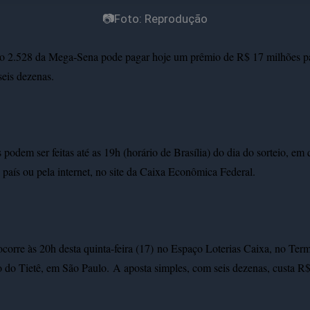
📷Foto: Reprodução
o 2.528 da Mega-Sena pode pagar hoje um prêmio de R$ 17 milhões p
 seis dezenas.
 podem ser feitas até as 19h (horário de Brasília) do dia do sorteio, em
o país ou pela internet, no site da Caixa Econômica Federal.
ocorre às 20h desta quinta-feira (17)
no Espaço Loterias Caixa, no Term
o do Tietê, em São Paulo.
A aposta simples, com seis dezenas, custa R$