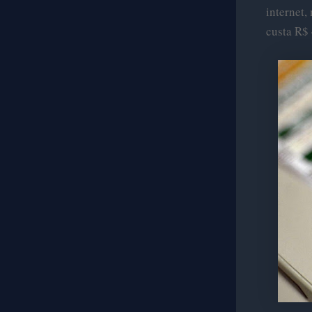
internet,
custa R$ 