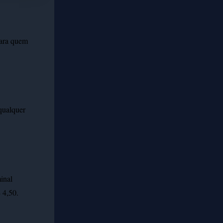
ara quem
 qualquer
inal
 4,50.