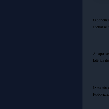
O concurs
acertar as
As apostas
lotérica d
O sorteio 
Rodoviári