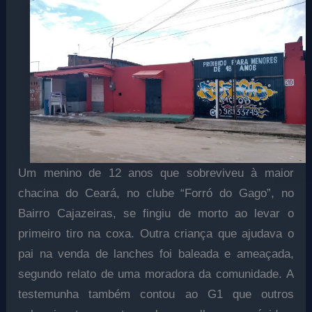
Um menino de 12 anos que sobreviveu à maior
chacina do Ceará, no clube “Forró do Gago”, no
Bairro Cajazeiras, se fingiu de morto ao levar o
primeiro tiro na coxa. Outra criança que ajudava o
pai na venda de lanches foi baleada e ameaçada,
segundo relato de uma moradora da comunidade. A
testemunha também contou ao G1 que outros