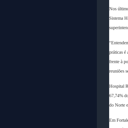
Nos últim
Sistema Ha
superinten
“Entendemo
práticas é
frente à p
reuniões s
Hospital R
67,74% dos
do Norte e
Em Fortale