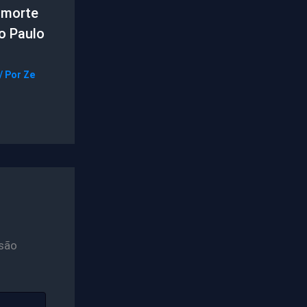
a morte
o Paulo
/ Por
Ze
são