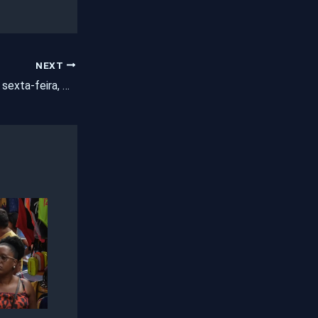
NEXT
PRF deflagra, nesta sexta-feira, Operação Finados com mais fiscalização nas rodovias