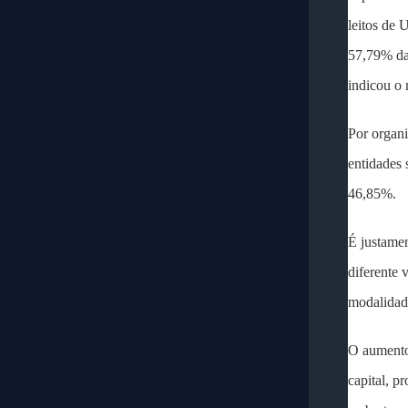
leitos de 
57,79% das
indicou o 
Por organi
entidades 
46,85%.
É justamen
diferente 
modalidad
O aumento
capital, p