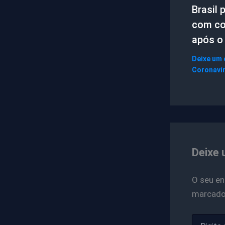
Brasil 
com co
após o
Deixe um
Coronaví
Deixe 
O seu en
marcad
Digite