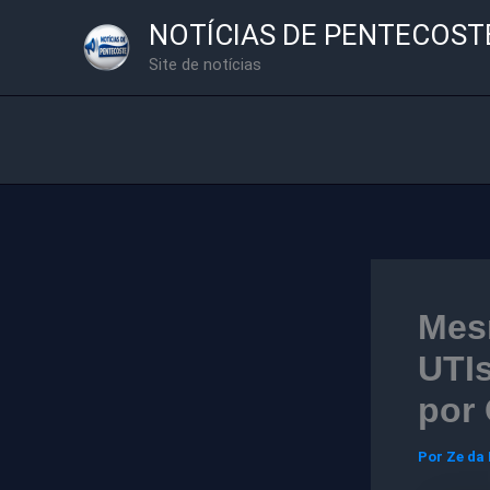
Ir
NOTÍCIAS DE PENTECOST
para
Site de notícias
o
conteúdo
Mes
UTI
por 
Por
Ze da