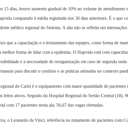
os 15 dias, houve aumento gradual de 10% no volume de atendimento n
pvida comparado à média registrada nos 30 dias anteriores. É o que c
dente médico regional do Sistema. A alta não se refletiu em internaçõe
s que a capacitação e o treinamento das equipes, como forma de mantê
 a melhor forma de lidar com a epidemia. O Hapvida está com capacidade
ossibilidade e a necessidade de reorganização em caso de segunda ond
emanais para discutir o cenários e as práticas adotadas no contexto pan
egional do Cariri é o equipamento com maior quantidade de pacientes 
 leitos ativos. Seguido do Hospital Regional do Sertão Central (18), 
stá com 17 pacientes nesta ala, 56,67 das vagas ofertadas.
za, o Leonardo da Vinci, referência no tratamento de pacientes com C