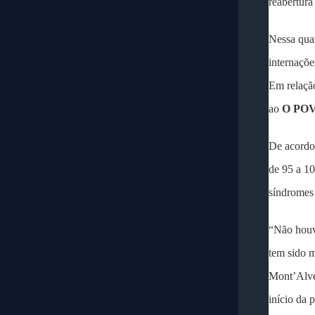
reabertura
Nessa quar
internaçõe
Em relação
ao
O PO
De acordo
de 95 a 10
síndromes 
“Não houve
tem sido 
Mont’Alve
início da 