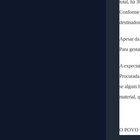
total, há 
Conforme o
destinados
Apesar da 
Para gesta
A expectat
Procurada
se algum h
material, 
O POVO O