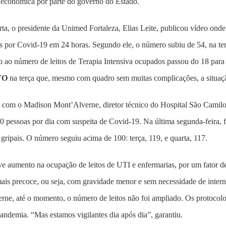
 econômica por parte do governo do Estado.
ta, o presidente da Unimed Fortaleza, Elias Leite, publicou vídeo ond
s por Covid-19 em 24 horas. Segundo ele, o número subiu de 54, na ter
 ao número de leitos de Terapia Intensiva ocupados passou do 18 para
VO
na terça que, mesmo com quadro sem muitas complicações, a situaç
 com o Madison Mont’Alverne, diretor técnico do Hospital São Camilo 
0 pessoas por dia com suspeita de Covid-19. Na última segunda-feira,
gripais. O número seguiu acima de 100: terça, 119, e quarta, 117.
 aumento na ocupação de leitos de UTI e enfermarias, por um fator de
mais precoce, ou seja, com gravidade menor e sem necessidade de inte
rne, até o momento, o número de leitos não foi ampliado. Os protoco
pandemia. “Mas estamos vigilantes dia após dia”, garantiu.