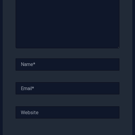
Name*
Email*
Website