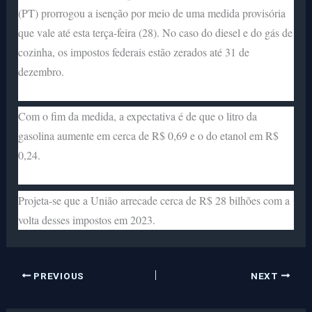
(PT) prorrogou a isenção por meio de uma medida provisória
que vale até esta terça-feira (28). No caso do diesel e do gás de
cozinha, os impostos federais estão zerados até 31 de
dezembro.
Com o fim da medida, a expectativa é de que o litro da
gasolina aumente em cerca de R$ 0,69 e o do etanol em R$
0,24.
Projeta-se que a União arrecade cerca de R$ 28 bilhões com a
volta desses impostos em 2023.
PREVIOUS
NEXT