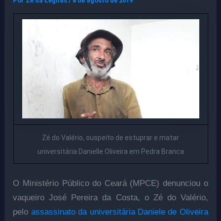
Por
Ze da Legnas
/
8 de agosto de 2019
Zé do Valério, suspeito de estuprar e matar
universitária Danielle Oliveira em Pedra Branca
O Ministério Público do Ceará (MPCE) denunciou o
vaqueiro José Pereira da Costa, o Zé do Valério,
pelo
assassinato da universitária Daniele de Oliveira