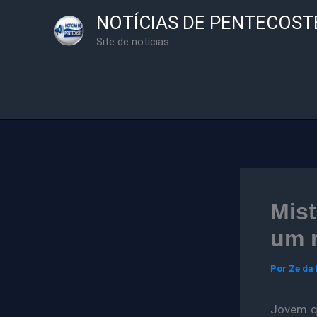
Ir
NOTÍCIAS DE PENTECOST
para
Site de notícias
o
conteúdo
Mist
um r
Por
Ze da
Jovem qu