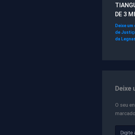
TIANG
DE 3 M
Deixe um
de Justiç
da Legna
Deixe 
O seu en
marcad
Digite
aqui...