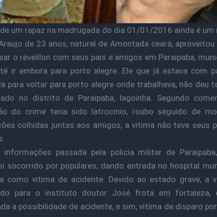
de um rapaz na madrugada do dia 01/01/2016 ainda é um 
 Araujo de 23 anos, natural de Amontada ceará, aproveitou 
sar o réveillon com seus pais e amigos em Paraipaba, muni
té ir embora para porto alegre. Ele que já estava com 
 para voltar para porto alegre onde trabalhava, não deu t
nado no distrito de Paraipaba, lagoinha. Segundo comen
ão do crime teria sido latrocínio, roubo seguido de mo
ões colhidas juntas aos amigos, a vitima não teve seus 
s.
informações passada pela policia militar de Paraipaba,
oi socorrido por populares, dando entrada no hospital mun
a como vitima de acidente. Devido ao estado grave, a v
rido para o instituto doutor José frota em fortaleza, 
da a possibilidade de acidente, e sim, vitima de disparo po