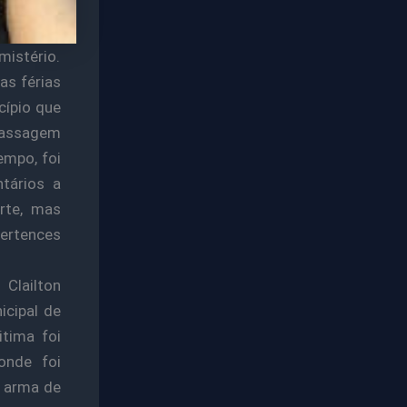
mistério.
as férias
cípio que
passagem
empo, foi
tários a
rte, mas
pertences
 Clailton
icipal de
itima foi
onde foi
r arma de