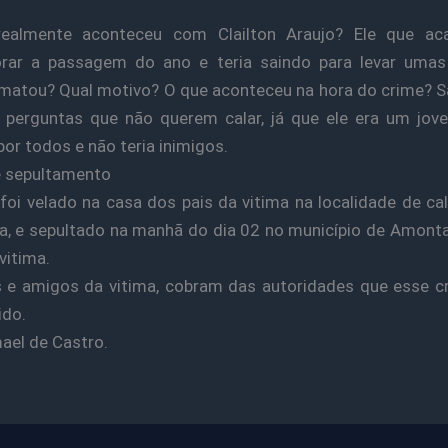
ealmente aconteceu com Clailton Araujo? Ele que ac
ar a passagem do ano e teria saindo para levar umas
atou? Qual motivo? O que aconteceu na hora do crime? 
 perguntas que não querem calar, já que ele era um jo
por todos e não teria inimigos.
e sepultamento
foi velado na casa dos pais da vitima na localidade de c
a, e sepultado na manhã do dia 02 no município de Amonta
vitima.
 e amigos da vitima, cobram das autoridades que esse c
ido.
ael de Castro.