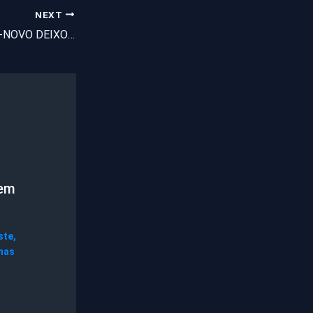
NEXT
FERIADÃO DO ANO-NOVO DEIXOU 70 MORTOS NO CEARÁ, COM 49 HOMICÍDIOS E 21 ÓBITOS EM ACIDENTES DE TRÂNSITO.
mem
ste
,
nas