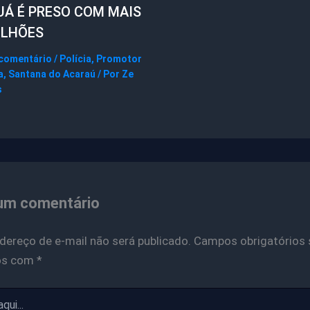
UÁ É PRESO COM MAIS
ILHÕES
 comentário
/
Polícia
,
Promotor
a
,
Santana do Acaraú
/ Por
Ze
s
um comentário
dereço de e-mail não será publicado.
Campos obrigatórios 
os com
*