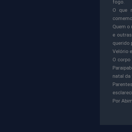
fogo.
O que r
comemor
Quem o m
e outras
querido 
Velório 
O corpo 
Paraipab
natal da 
Parentes
esclarec
Por Abim