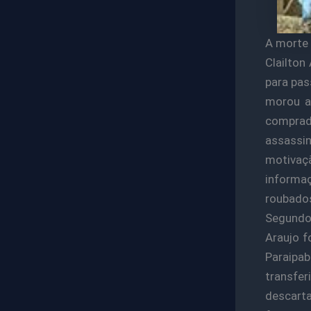
A morte 
Clailton
para pas
morou a
comprada
assassi
motivaç
informaç
roubado
Segundo 
Araujo f
Paraipab
transfe
descarta