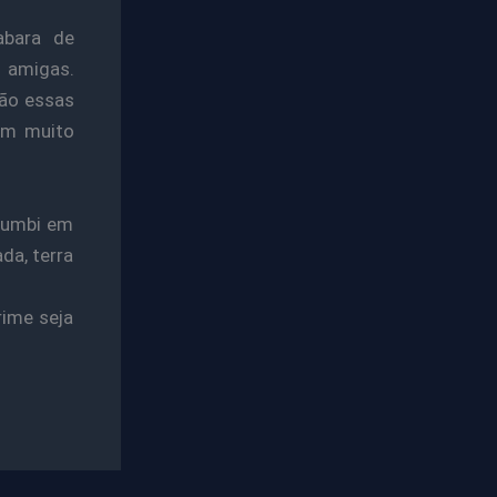
abara de
 amigas.
São essas
vem muito
alumbi em
da, terra
rime seja