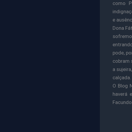
como Pi
indigna
e ausênc
Dona Fát
sofremos
entrando
pode, po
cobram s
a sujeir
calçada
O Blog N
haverá e
Facundo 