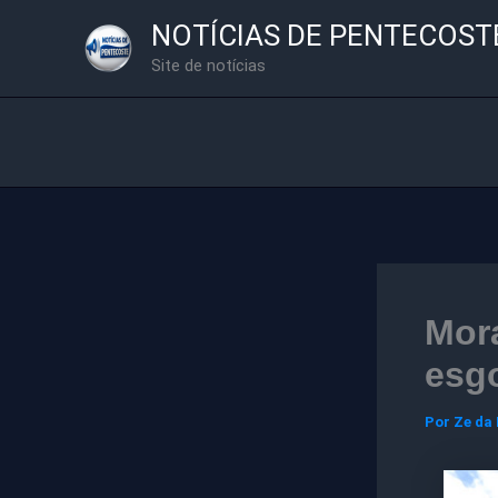
Ir
NOTÍCIAS DE PENTECOST
para
Site de notícias
o
conteúdo
Mor
esg
Por
Ze da