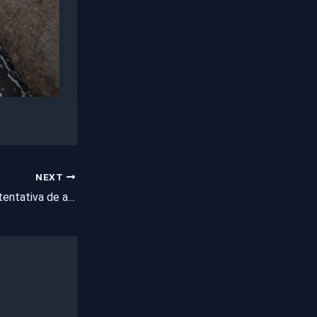
NEXT
Polícia Civil frustra tentativa de assalto a banco em Tejuçuoca