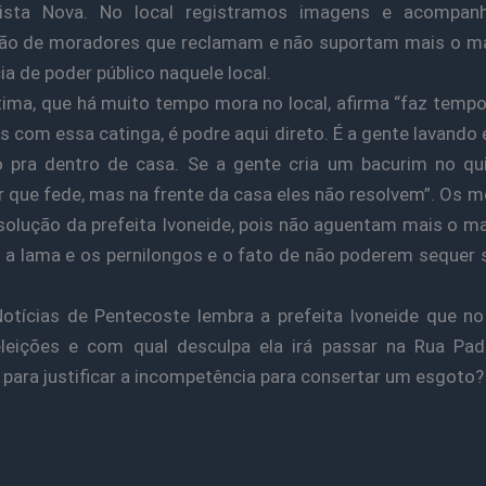
sta Nova. No local registramos imagens e acompa
ção de moradores que reclamam e não suportam mais o ma
ia de poder público naquele local.
ima, que há muito tempo mora no local, afirma “faz temp
 com essa catinga, é podre aqui direto. É a gente lavando 
 pra dentro de casa. Se a gente cria um bacurim no qu
r que fede, mas na frente da casa eles não resolvem”. Os 
olução da prefeita Ivoneide, pois não aguentam mais o ma
a, a lama e os pernilongos e o fato de não poderem sequer 
.
otícias de Pentecoste lembra a prefeita Ivoneide que n
leições e com qual desculpa ela irá passar na Rua Pad
para justificar a incompetência para consertar um esgoto?