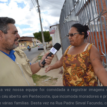
a vez nossa equipe foi convidada a registrar imagens 
 céu aberto em Pentecoste, que incomoda moradores e pr
 várias famílias. Desta vez na Rua Padre Sinval Facundo, 