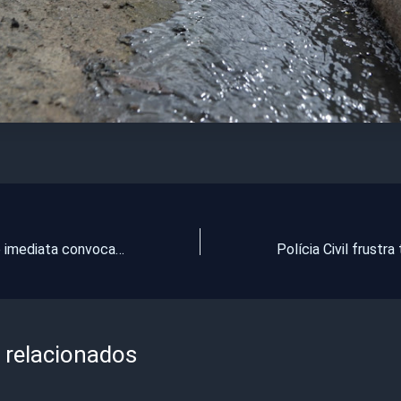
Promotor pede imediata convocação de concursados e prefeita Ivoneide acata (lista dos convocados)
 relacionados