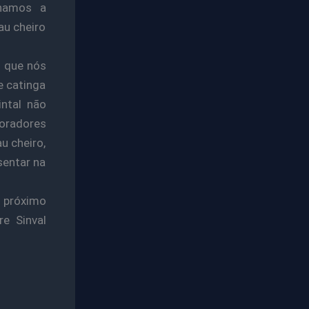
nhamos a
u cheiro
o que nós
e catinga
intal não
moradores
u cheiro,
sentar na
o próximo
re Sinval