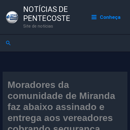
Ir
NOTÍCIAS DE
para
PENTECOSTE
Conheça
o
Site de notícias
conteúdo
Pesquisar
Moradores da
comunidade de Miranda
faz abaixo assinado e
entrega aos vereadores
cobrando segurança