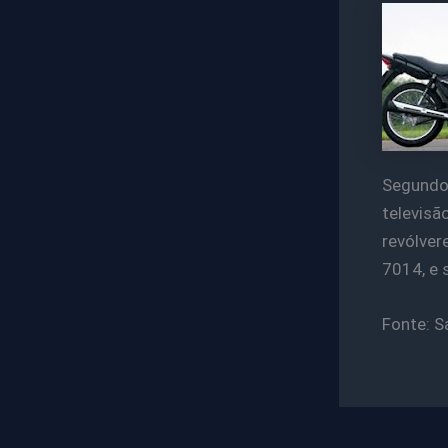
Segundo 
televisã
revólver
7014, e 
Fonte: S