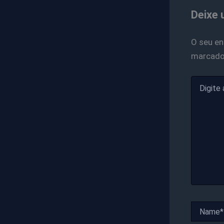
Deixe 
O seu en
marcad
Digite
aqui...
Name*