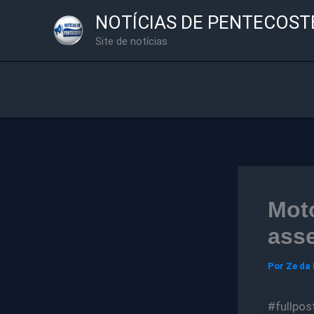
Ir
NOTÍCIAS DE PENTECOST
para
Site de notícias
o
conteúdo
Mot
asse
Por
Ze da
#fullpost 