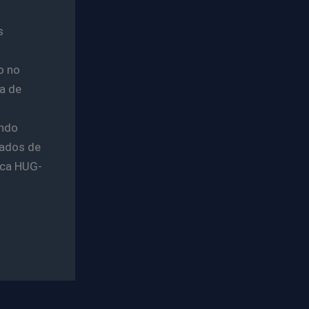
s
o no
a de
indo
mados de
aca HUG-