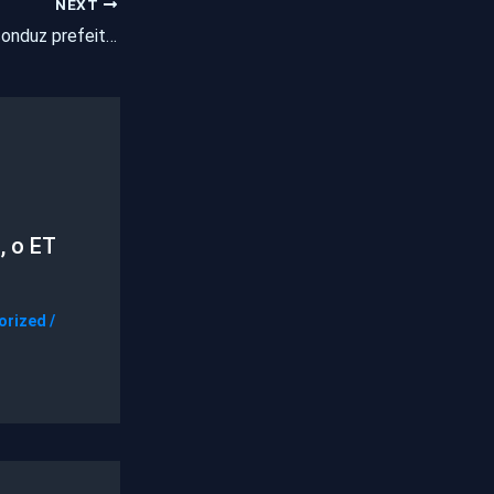
NEXT
Ministro do TSE reconduz prefeita e vice de Orós (CE) aos cargos até julgamento de recurso pelo TSE
, o ET
orized
/