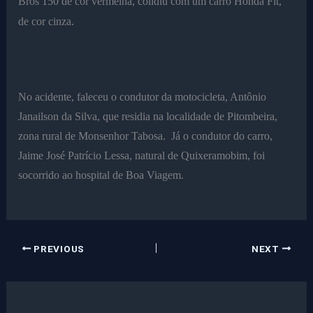
Bros 150 de cor vermelha, colidiu com um carro Honda Fit,
de cor cinza.
No acidente, faleceu o condutor da motocicleta, Antônio
Janailson da Silva, que residia na localidade de Pitombeira,
zona rural de Monsenhor Tabosa. Já o condutor do carro,
Jaime José Patrício Lessa, natural de Quixeramobim, foi
socorrido ao hospital de Boa Viagem.
PREVIOUS
NEXT