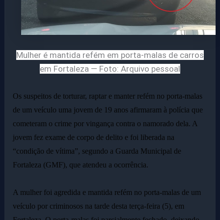
Mulher é mantida refém em porta-malas de carros
em Fortaleza — Foto: Arquivo pessoal
Os suspeitos de torturar, raptar e manter refém no porta-malas
de um veículo uma jovem de 19 anos afirmaram à polícia que
cometeram o crime por vingança contra o namorado dela. A
jovem fez exame de corpo de delito e foi liberada na
“condição de vítima”, segundo a Guarda Municipal de
Fortaleza (GMF), que atendeu a ocorrência.
A mulher foi agredida e mantida refém no porta-malas de um
veículo por criminosos na tarde desta terça-feira (5), em
Fortaleza. O porta-malas foi parcialmente fechado, deixando