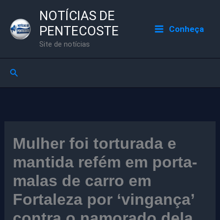
Ir
NOTÍCIAS DE
para
PENTECOSTE
Conheça
o
Site de notícias
conteúdo
Pesquisar
Mulher foi torturada e
mantida refém em porta-
malas de carro em
Fortaleza por ‘vingança’
contra o namorado dela,