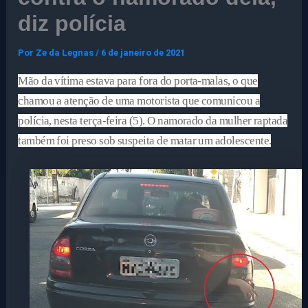
diz polícia
Por
Ze da Legnas
/
6 de janeiro de 2021
Mão da vítima estava para fora do porta-malas, o que
chamou a atenção de uma motorista que comunicou a
polícia, nesta terça-feira (5). O namorado da mulher raptada
também foi preso sob suspeita de matar um adolescente.