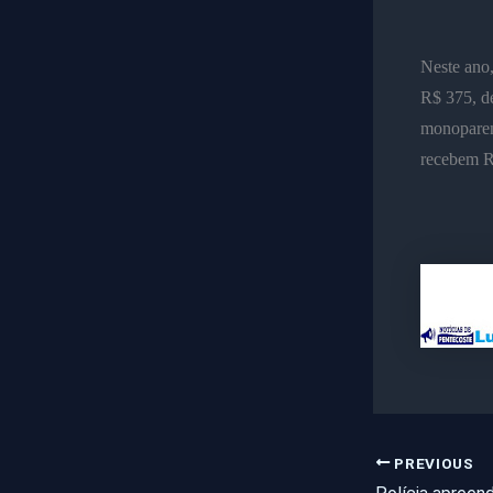
Neste ano,
R$ 375, de
monoparen
recebem R
PREVIOUS