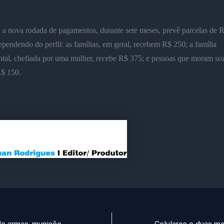
 a nova rodada de pagamentos, durante sete meses, prevê parcelas de 
pendendo do perfil: as famílias, em geral, recebem R$ 250; a família
tal, chefiada por uma mulher, recebe R$ 375; e pessoas que moram so
$ 150.