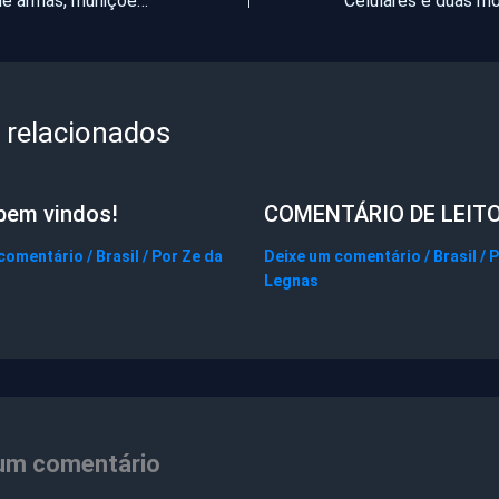
Polícia apreende armas, munições, drogas e cinco pessoas foram detidas no Ceará
 relacionados
bem vindos!
COMENTÁRIO DE LEIT
 comentário
/
Brasil
/ Por
Ze da
Deixe um comentário
/
Brasil
/ 
Legnas
um comentário