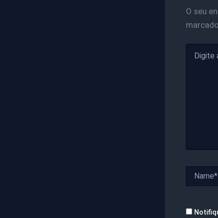
O seu en
marcad
Digite
aqui...
Name*
Notifiq