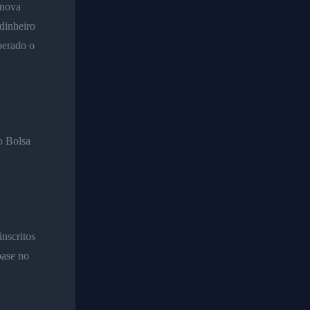
 nova
dinheiro
berado o
o Bolsa
inscritos
base no