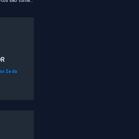
Celulares e duas motos são tomados de assalto em General Sampaio
OR
Por
Ze da