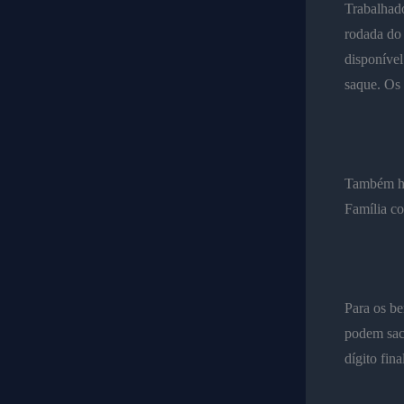
Trabalhado
rodada do 
disponível
saque. Os 
Também hoj
Família co
Para os be
podem saca
dígito fin