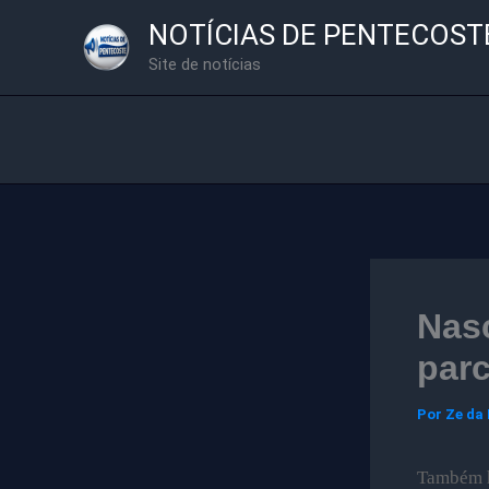
Ir
NOTÍCIAS DE PENTECOST
para
Site de notícias
o
conteúdo
Nasc
parc
Por
Ze da
Também ho