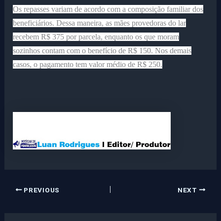
Os repasses variam de acordo com a
composição familiar
dos
beneficiários. Dessa maneira, as mães provedoras do lar
recebem R$ 375 por parcela, enquanto os que moram
sozinhos contam com o benefício de R$ 150. Nos demais
casos, o pagamento tem valor médio de R$ 250.
PREVIOUS
NEXT