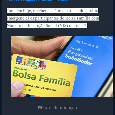
Por
Ze da Legnas
/
26 de outubro de 2021
Também hoje, recebem a sétima parcela do auxílio
emergencial os participantes do Bolsa Família com
Número de Inscrição Social (NIS) de final 7.
📷Foto: Reprodução