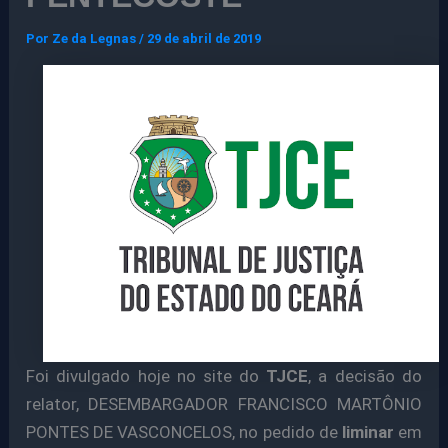
Por
Ze da Legnas
/
29 de abril de 2019
Foi divulgado hoje no site do
TJCE
, a decisão do
relator, DESEMBARGADOR FRANCISCO MARTÔNIO
PONTES DE VASCONCELOS, no pedido de
liminar
em