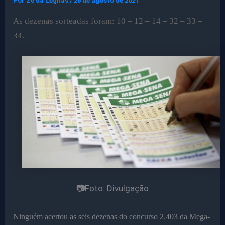
Por
Ze da Legnas
/
26 de agosto de 2021
As dezenas sorteadas foram: 10 – 12 – 14 – 32 – 33 –
34.
📷Foto: Divulgação
Ninguém acertou as seis dezenas do concurso 2.403 da Mega-