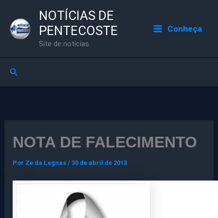
Ir
NOTÍCIAS DE
para
PENTECOSTE
Conheça
o
Site de notícias
conteúdo
Pesquisar
NOTA DE FALECIMENTO
Por
Ze da Legnas
/
30 de abril de 2013