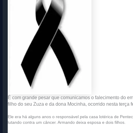
É com grande pesar que comunicamos o falecimento do em
filho do seu Zuza e da dona Mocinha, ocorrido nesta terça fe
Ele era há alguns anos o responsável pela casa lotérica de Pente
lutando contra um câncer. Armando deixa esposa e dois filhos.