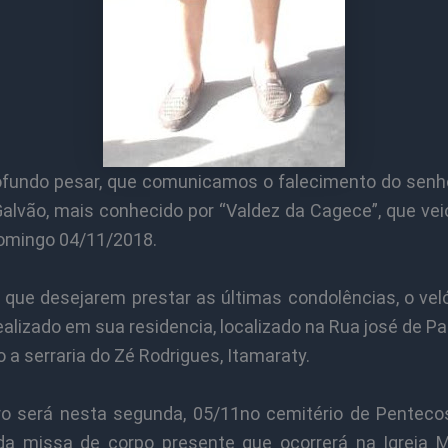
fundo pesar, que comunicamos o falecimento do senho
alvão, mais conhecido por “Valdez da Cagece”, que vei
omingo 04/11/2018.
 que desejarem prestar as últimas condolências, o veló
alizado em sua residencia, localizado na Rua josé de Pau
 a serraria do Zé Rodrigues, Itamaraty.
ro será nesta segunda, 05/11no cemitério de Pentecos
da missa de corpo presente que ocorrerá na Igreja M