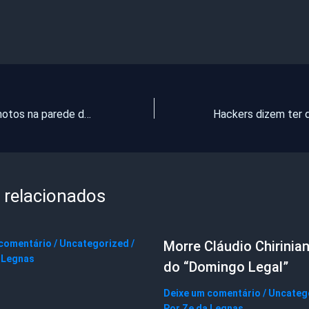
Colisão entre motos na parede do açude Pereira de Miranda deixa um morto e outro gravemente ferido
 relacionados
 comentário
/
Uncategorized
/
Morre Cláudio Chirinian
 Legnas
do “Domingo Legal”
Deixe um comentário
/
Uncateg
Por
Ze da Legnas