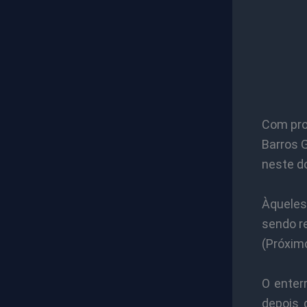
Com pro
Barros G
neste d
Àqueles
sendo re
(Próximo
O enter
depois 