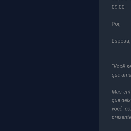
09:00
Por,
Esposa, 
“Você se
que amam
Mas ent
que dei
você co
presente