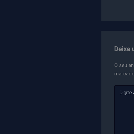
Deixe 
O seu en
marcad
Digite
aqui...