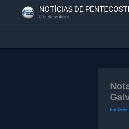
Ir
NOTÍCIAS DE PENTECOST
para
Site de notícias
o
conteúdo
Nota
Galv
Por
Ze da