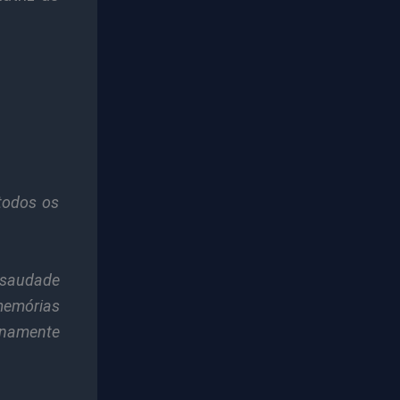
 todos os
 saudade
memórias
rnamente