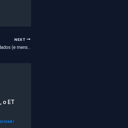
NEXT
Hackers dizem ter dados (e mensagens) de 120 milhões de contas do Facebook
, o ET
orized
/