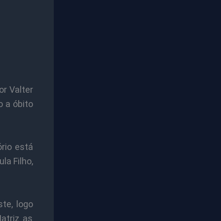
r Valter
o a óbito
rio está
la Filho,
te, logo
atriz as