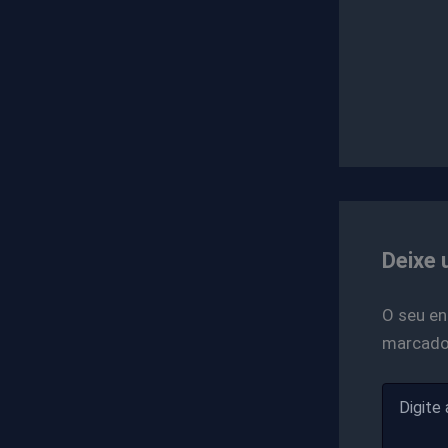
Deixe 
O seu en
marcad
Digite
aqui...