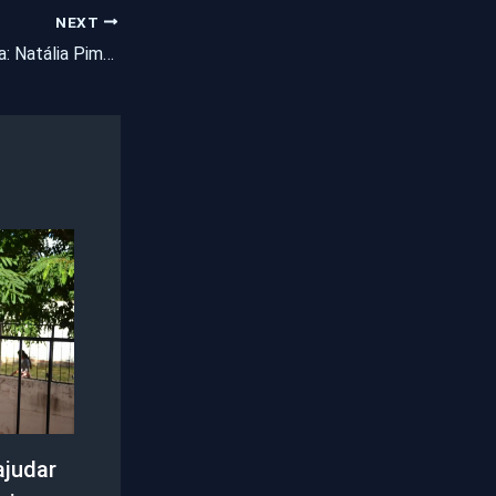
NEXT
Aniversariante do dia: Natália Pimentel!
ajudar