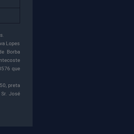
s.
lva Lopes
de Borba
entecoste
78576 que
0, preta
 Sr. José