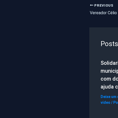
PREVIOUS
Posts
Solida
municip
com do
ajuda c
Deixe um
vídeo
/ P