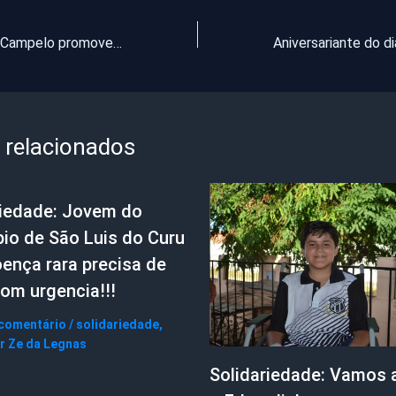
Vereador Célio Campelo promove festa de Natal das Criança
 relacionados
riedade: Jovem do
io de São Luis do Curu
ença rara precisa de
om urgencia!!!
 comentário
/
solidariedade
,
or
Ze da Legnas
Solidariedade: Vamos 