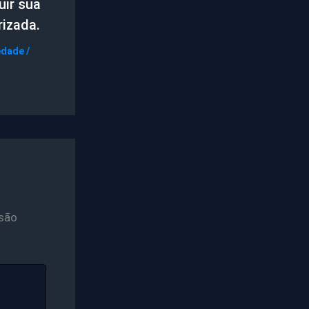
uir sua
izada.
edade
/
são