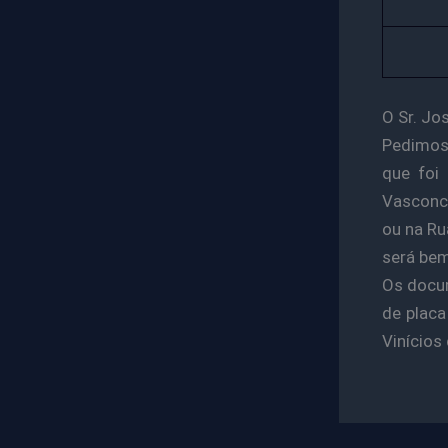
O Sr. Jo
Pedimos 
que foi
Vasconce
ou na Ru
será bem
Os docu
de placa
Vinícios 