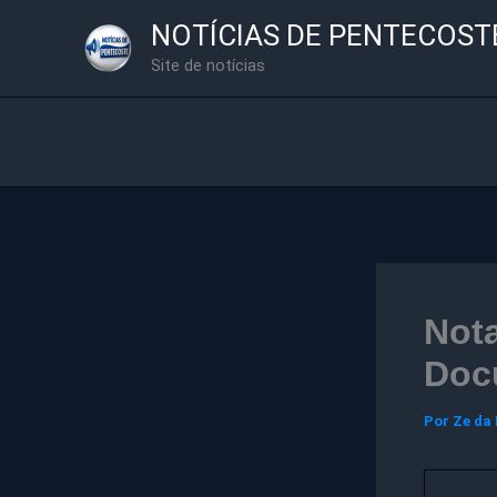
Ir
NOTÍCIAS DE PENTECOST
para
Site de notícias
o
conteúdo
Nota
Doc
Por
Ze da