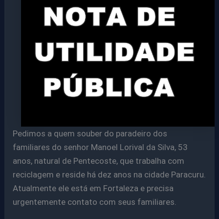
Pedimos a quem souber do paradeiro dos
familiares do senhor Manoel Lorival da Silva, 53
anos, natural de Pentecoste, que trabalha com
reciclagem e reside há dez anos na cidade Paracuru.
Atualmente ele está em Fortaleza e precisa
urgentemente contato com seus familiares.