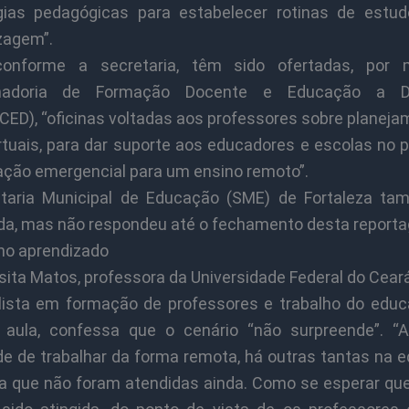
gias pedagógicas para estabelecer rotinas de estu
zagem”.
conforme a secretaria, têm sido ofertadas, por 
nadoria de Formação Docente e Educação a Di
CED), “oficinas voltadas aos professores sobre planeja
irtuais, para dar suporte aos educadores e escolas no 
ação emergencial para um ensino remoto”.
taria Municipal de Educação (SME) de Fortaleza ta
da, mas não respondeu até o fechamento desta report
 no aprendizado
ita Matos, professora da Universidade Federal do Ceará
lista em formação de professores e trabalho do edu
 aula, confessa que o cenário “não surpreende”. “
ade de trabalhar da forma remota, há outras tantas na 
ira que não foram atendidas ainda. Como se esperar que