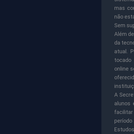
mas co
não est
Sem sup
Além de 
da tecn
atual. 
tocado 
online 
ofereci
institui
A Secre
alunos 
facilit
período
Estudos