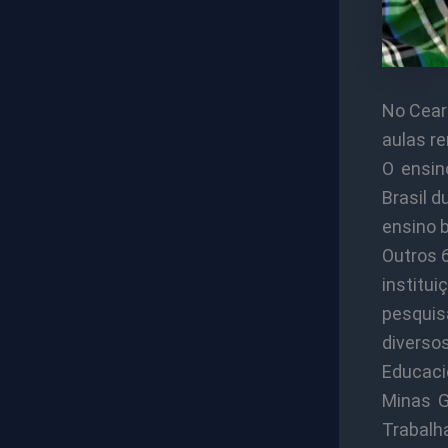
No Cear
aulas r
O ensin
Brasil 
ensino 
Outros 
institu
pesquis
diverso
Educaci
Minas G
Trabalh