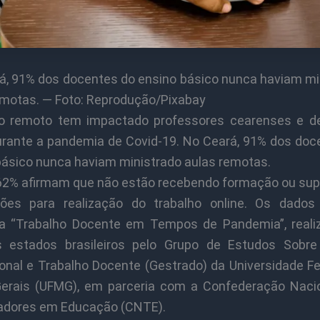
á, 91% dos docentes do ensino básico nunca haviam mi
emotas. — Foto: Reprodução/Pixabay
o remoto tem impactado professores cearenses e d
durante a pandemia de Covid-19. No Ceará, 91% dos doc
básico nunca haviam ministrado aulas remotas.
62% afirmam que não estão recebendo formação ou sup
ições para realização do trabalho online. Os dado
a “Trabalho Docente em Tempos de Pandemia”, real
s estados brasileiros pelo Grupo de Estudos Sobre 
onal e Trabalho Docente (Gestrado) da Universidade Fe
erais (UFMG), em parceria com a Confederação Naci
adores em Educação (CNTE).