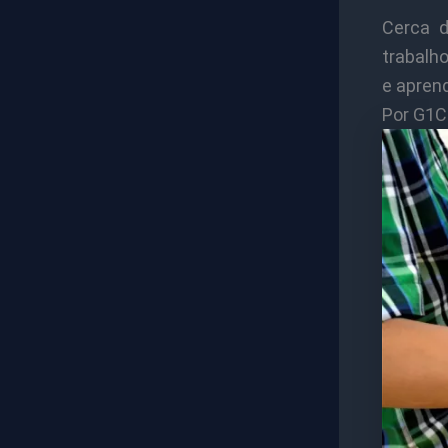
Cerca d
trabalh
e apren
Por G1C