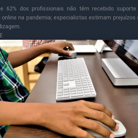
e 62% dos profissionais não têm recebido suporte
o online na pandemia; especialistas estimam prejuízos 
dizagem.
E