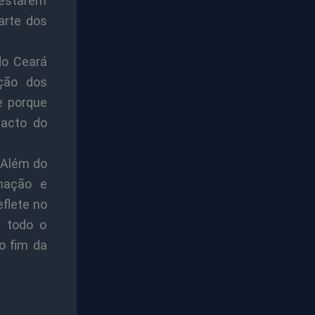
 estarem
arte dos
do Ceará
ção dos
e porque
pacto do
 Além do
rmação e
flete no
r todo o
o fim da