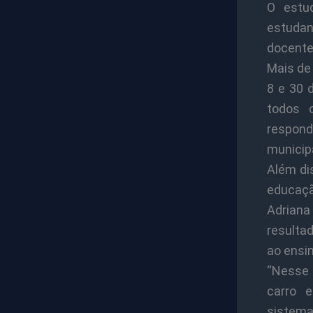
O estu
estudan
docentes
Mais de 
8 e 30 
todos 
respond
municip
Além di
educação
Adriana
resulta
ao ensin
“Nesse 
carro 
sistema