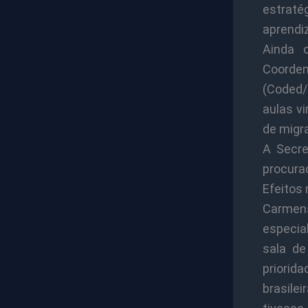
estraté
aprendi
Ainda 
Coorde
(Coded/
aulas v
de migr
A Secre
procura
Efeitos
Carmens
especia
sala de
priorid
brasile