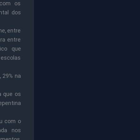
 com os
ntal dos
ne, entre
ra entre
ico que
 escolas
, 29% na
a que os
epentina
eu com o
ada nos
amentos,