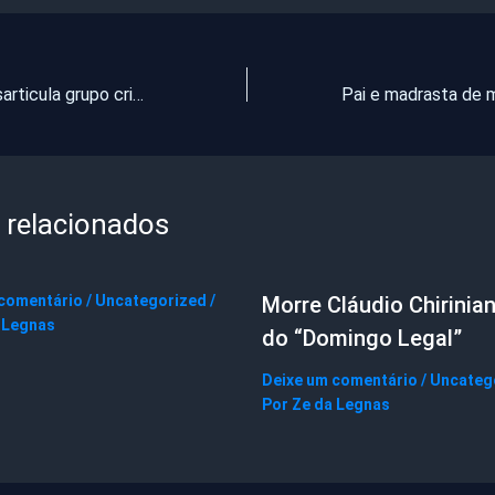
Polícia Civil desarticula grupo criminoso que atuava há décadas no município de Saboeiro
 relacionados
 comentário
/
Uncategorized
/
Morre Cláudio Chirinian
 Legnas
do “Domingo Legal”
Deixe um comentário
/
Uncateg
Por
Ze da Legnas