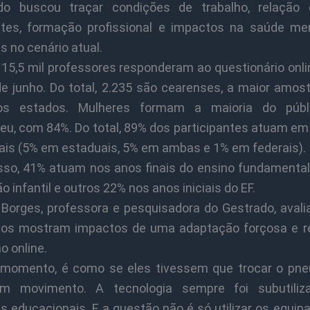
do buscou traçar condições de trabalho, relação
tes, formação profissional e impactos na saúde me
 no cenário atual.
15,5 mil professores responderam ao questionário onli
de junho. Do total, 2.235 são cearenses, a maior amost
os estados. Mulheres formam a maioria do públ
eu, com 84%. Do total, 89% dos participantes atuam em
ais (5% em estaduais, 5% em ambas e 1% em federais).
sso, 41% atuam nos anos finais do ensino fundamental
 infantil e outros 22% nos anos iniciais do EF.
 Borges, professora e pesquisadora do Gestrado, avali
dos mostram impactos de uma adaptação forçosa e r
o online.
momento, é como se eles tivessem que trocar o pn
em movimento. A tecnologia sempre foi subutiliz
s educacionais. E a questão não é só utilizar os equip