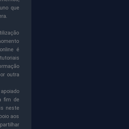
uno que
ra.
tilização
 momento
online é
utoriais
formação
or outra
 apoiado
a fim de
is neste
poio aos
artilhar