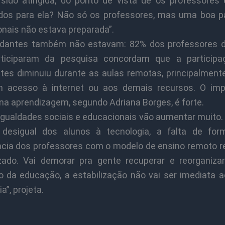
 sido atingida, do ponto de vista de os professores
dos para ela? Não só os professores, mas uma boa p
onais não estava preparada”.
dantes também não estavam: 82% dos professores 
rticiparam da pesquisa concordam que a participa
tes diminuiu durante as aulas remotas, principalment
 acesso à internet ou aos demais recursos. O im
na aprendizagem, segundo Adriana Borges, é forte.
igualdades sociais e educacionais vão aumentar muito.
desigual dos alunos à tecnologia, a falta de fo
ncia dos professores com o modelo de ensino remoto re
zado. Vai demorar pra gente recuperar e reorganiza
o da educação, a estabilização não vai ser imediata a
”, projeta.