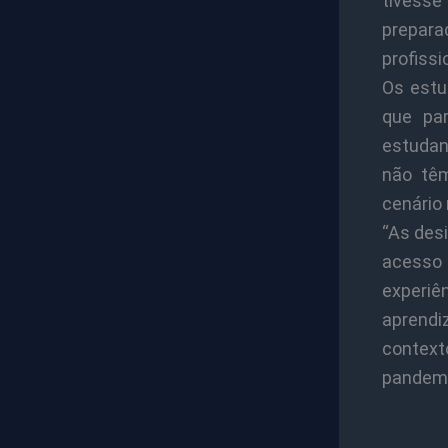
tivesse
prepara
profissi
Os estu
que pa
estudan
não têm
cenário 
“As des
acesso 
experiê
aprendi
context
pandemia