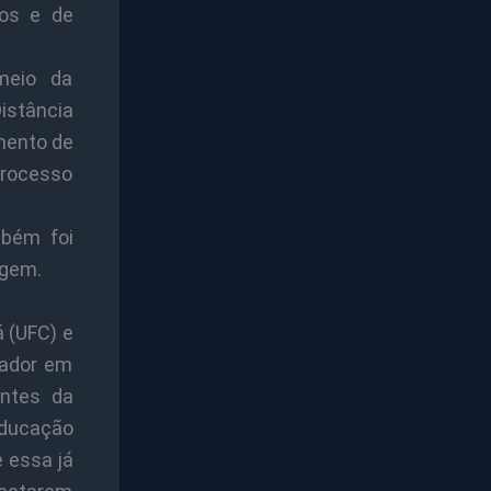
dos e de
meio da
stância
mento de
processo
mbém foi
agem.
 (UFC) e
cador em
Antes da
educação
 essa já