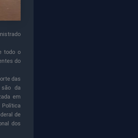
nistrado
e todo o
entes do
orte das
s são da
izada em
Política
deral de
onal dos