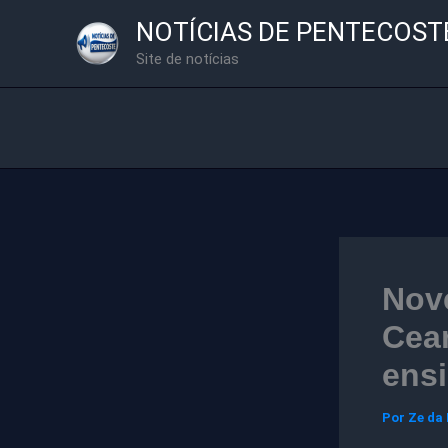
Ir
NOTÍCIAS DE PENTECOST
para
Site de notícias
o
conteúdo
Nove
Cea
ensi
Por
Ze da