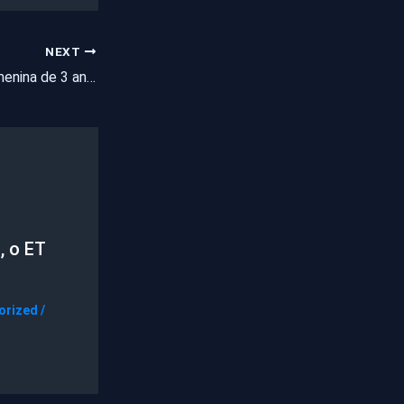
NEXT
Pai e madrasta de menina de 3 anos que morreu no CE com diversas lesões no corpo se apresentam à polícia no RN
, o ET
orized
/