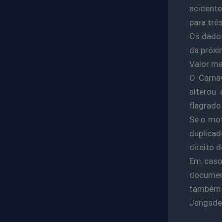
acidente
para trê
Os dados
da próxi
Valor ma
O Carna
alterou
flagrado
Se o mot
duplica
direito d
Em caso 
document
também d
Jangade