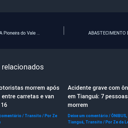
Difusora AM – A Pioneira do Vale do Curu: Confira a programação
 relacionados
otoristas morrem após
Acidente grave com ôn
 entre carretas e van
em Tianguá: 7 pessoas
116
morrem
 comentário
/
Transito
/ Por
Ze
Deixe um comentário
/
ÔNIBUS
,
s
Tianguá
,
Transito
/ Por
Ze da L