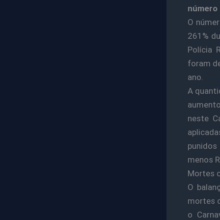
número 
O número
261% dur
Polícia
foram de
ano.
A quanti
aumento
neste C
aplicad
punidos 
menos R$
Mortes 
O balan
mortes c
o Carna