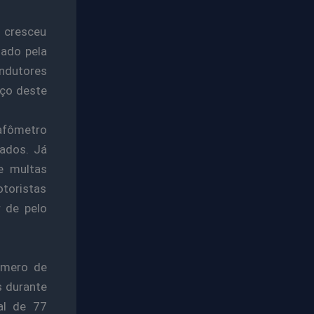
l cresceu
gado pela
ndutores
nço deste
bafômetro
ados. Já
e multas
toristas
r de pelo
úmero de
s durante
al de 77