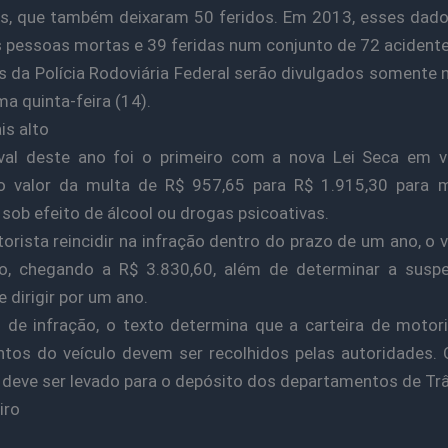
s, que também deixaram 50 feridos. Em 2013, esses dad
s pessoas mortas e 39 feridas num conjunto de 72 acidente
 da Polícia Rodoviária Federal serão divulgados somente
ma quinta-feira (14).
is alto
val deste ano foi o primeiro com a nova Lei Seca em vi
 o valor da multa de R$ 957,65 para R$ 1.915,30 para m
 sob efeito de álcool ou drogas psicoativas.
orista reincidir na infração dentro do prazo de um ano, o v
do, chegando a R$ 3.830,60, além de determinar a susp
e dirigir por um ano.
de infração, o texto determina que a carteira de motor
os do veículo devem ser recolhidos pelas autoridades. 
eve ser levado para o depósito dos departamentos de Trâ
iro