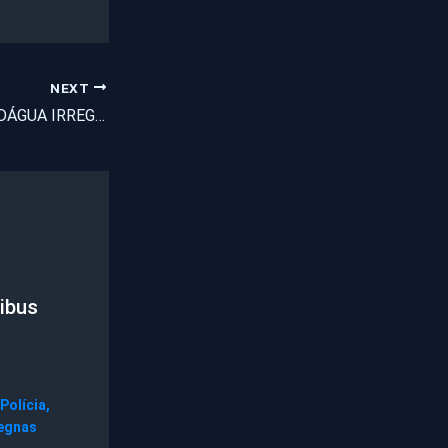
NEXT
ABASTECIMENTO DÁGUA IRREGULAR POR PARTE DA DEFESA CIVIL CAUSA TRANSTORNOS A COMUNIDADES RURAIS DE PENTECOSTE
ibus
Polícia
,
egnas