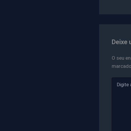
Deixe 
O seu en
marcad
Digite
aqui...