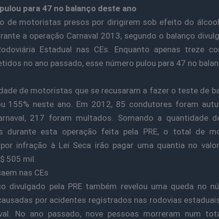
pulou para 47 no balanço deste ano
 de motoristas presos por dirigirem sob efeito do álcoo
ante a operação Carnaval 2013, segundo o balanço divul
 Rodoviária Estadual nas CEs. Enquanto apenas treze co
tidos no ano passado, esse número pulou para 47 no bala
dade de motoristas que se recusaram a fazer o teste de 
u 155% neste ano. Em 2012, 85 condutores foram autu
arnaval, 217 foram multados. Somando a quantidade d
as durante esta operação feita pela PRE, o total de mo
por infração à Lei Seca irão pagar uma quantia no valo
 505 mil.
caem nas CEs
ço divulgado pela PRE também revelou uma queda no n
ausadas por acidentes registrados nas rodovias estaduai
val. No ano passado, nove pessoas morreram num tot