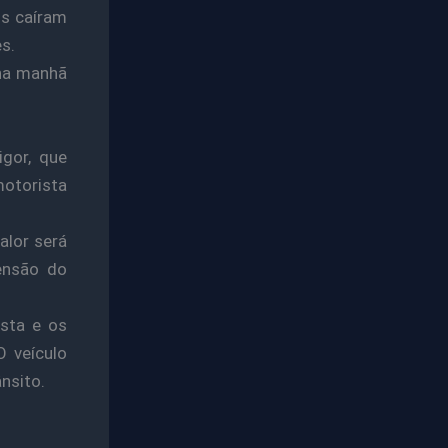
os caíram
s.
 na manhã
gor, que
otorista
alor será
ensão do
ista e os
O veículo
nsito.