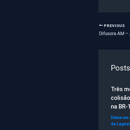
PREVIOUS
Posts
Três m
colisão
na BR-
Deixe um
da Legna