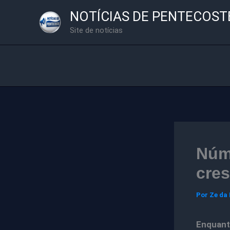
Ir
NOTÍCIAS DE PENTECOST
para
Site de notícias
o
conteúdo
Núme
cre
Por
Ze da
Enquant