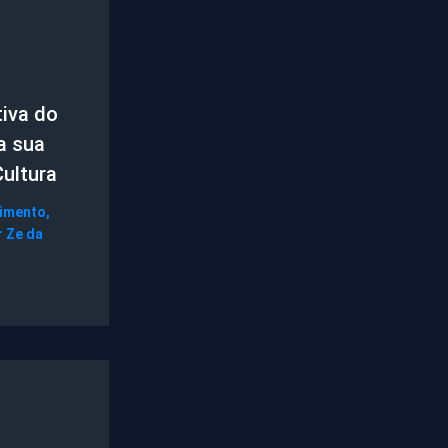
tiva do
a sua
Cultura
nimento
,
r
Ze da