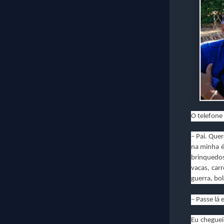
O telefone 
– Pai. Que
na minha é
brinquedos
vacas, car
guerra, bol
– Passe lá 
Eu cheguei