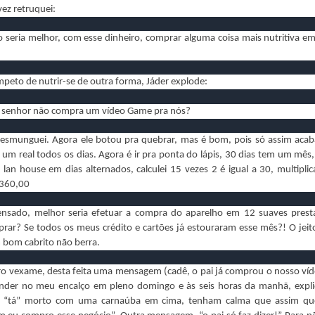
ez retruquei:
ão seria melhor, com esse dinheiro, comprar alguma coisa mais nutritiva em 
 de nutrir-se de outra forma, Jáder explode:
 senhor não compra um vídeo Game pra nós?
Resmunguei. Agora ele botou pra quebrar, mas é bom, pois só assim aca
 um real todos os dias. Agora é ir pra ponta do lápis, 30 dias tem um mês,
 lan house em dias alternados, calculei 15 vezes 2 é igual a 30, multipli
 360,00
ensado, melhor seria efetuar a compra do aparelho em 12 suaves prest
ar? Se todos os meus crédito e cartões já estouraram esse mês?! O jeito
 bom cabrito não berra.
ame, desta feita uma mensagem (cadê, o pai já comprou o nosso víd
nder no meu encalço em pleno domingo e às seis horas da manhã, expl
ai “tá” morto com uma carnaúba em cima, tenham calma que assim que