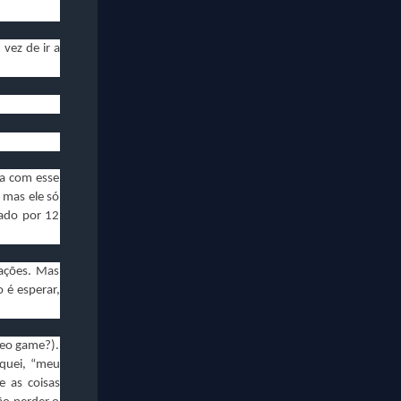
vez de ir a
ba com esse
 mas ele só
cado por 12
ações. Mas
 é esperar,
eo game?).
iquei, “meu
 as coisas