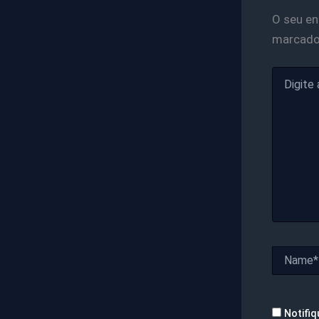
O seu en
marcad
Digite
aqui...
Name*
Notifiq