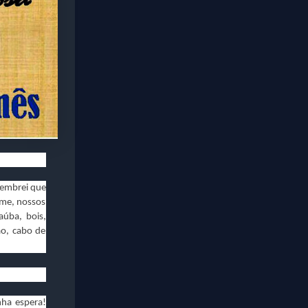
lembrei que
ame, nossos
aúba, bois,
ão, cabo de
nha espera!