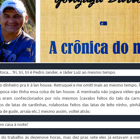
toca… Tri, tri, tri é Pedro Jander, e Jáder Luíz ao mesmo tempo.
ro dinheiro pra ir á lan house. Retruquei e me omiti mais ao mesmo tempo, 
poca não tinha essa coisa de lan house. A meninada não jogava vídeo-g
 eram confeccionados por nós mesmos (cavalos feitos do talo da carn
ros de latas de sardinhas, rolabostas feitos das latas de leite ninho, pinh
a de gude, arraia etc.) mesmo assim, voltei atrás:
em casa à noite!
 do trabalho às dezenove horas, mas dez pras sete eles já estavam a mi