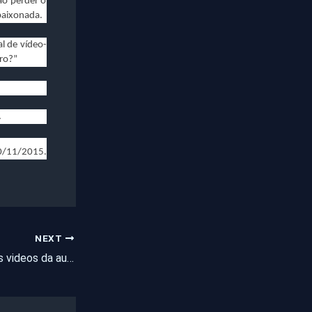
ão perder o
apaixonada.
l de vídeo-
ro?”
…
0/11/2015.
NEXT
Confira na íntegra os videos da audiência pública com proprietários de bares e clubes de Pentecoste, Apuiarés e General