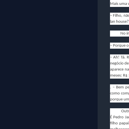
Mais uma v
– Filho, n
lan house?
No ímpeto
– Porque o
– Ah! Tá. 
negócio de
aparece na
meses: R$
. – Bem p
como compr
porque um
Outro vex
É Pedro Ja
filho pap