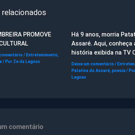
 relacionados
MBREIRA PROMOVE
Há 9 anos, morria Pata
 CULTURAL
Assaré. Aqui, conheça 
história exibida na TV 
 comentário
/
Entretenimento
,
e
/ Por
Ze da Legnas
Deixe um comentário
/
Entrete
Patativa do Assaré
,
poesia
/ Po
Legnas
um comentário