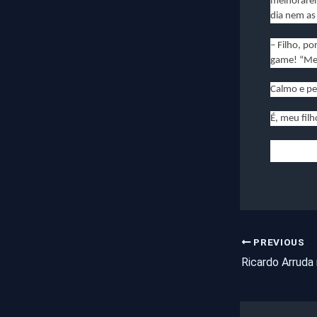
melhorarem
dia nem as 
– Filho, p
game! “Meu
Calmo e pen
É, meu filh
PREVIOUS