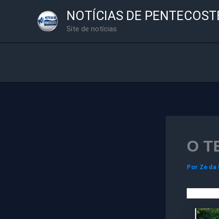
Ir
NOTÍCIAS DE PENTECOST
para
Site de notícias
o
conteúdo
O T
Por
Ze da