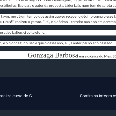
 eu compro esse negócio”. Outra mensagem, “o pai só faz dizer!” Para n
estribeiras, ligo para o autor da proposta, Jáder Luíz, num tom de garota 
or favor, me dê um tempo que assim que eu receber o décimo compro esse ta
 Deus!” ironizou o garoto. “Pai, e o décimo – terceiro não e só em dezemb
sativo balbuciei ao telefone:
o, e o pior de tudo isso é que o desse ano, eu já antecipei no ano passado!
Gonzaga Barbosa
em a crônica do Mês. 3
Ricardo Arruda realiza curso de Geoplastia dos Fios e Tendência de Mechas Primavera/Verão