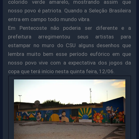
colorido verde amarelo, mostrando assim que
nosso povo é patriota. Quando a Seleção Brasileira
entra em campo todo mundo vibra.
Em Pentecoste não poderia ser diferente e a
prefeitura arregimentou seus artistas para
estampar no muro do CSU alguns desenhos que
lembra muito bem esse período eufórico em que
nosso povo vive com a expectativa dos jogos da
copa que terá início nesta quinta feira, 12/06.