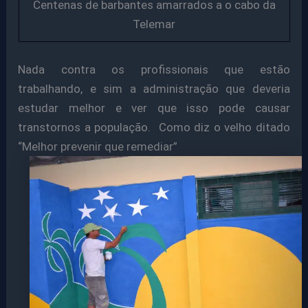
Centenas de barbantes amarrados a o cabo da
Telemar
Nada contra os profissionais que estão
trabalhando, e sim a administração que deveria
estudar melhor e ver que isso pode causar
transtornos a população. Como diz o velho ditado
“Melhor prevenir que remediar”