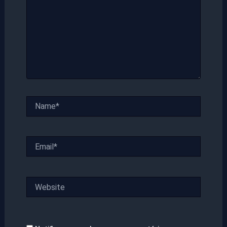
Name*
Email*
Website