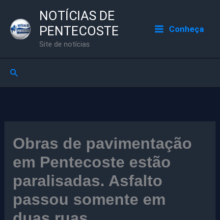
Ir
NOTÍCIAS DE
para
PENTECOSTE
Conheça
o
Site de notícias
conteúdo
Pesquisar
Obras de pavimentação
em Pentecoste estão
paralisadas. Asfalto
passou somente em
duas ruas