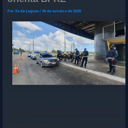
Por
Ze da Legnas
/
30 de outubro de 2020
Com o início das movimentações para o feriado prolongado,
as forças de segurança se preparam para a
Operação Finados
nas rodovias cearenses
, que inicia às 18h desta sexta-feira