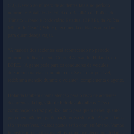
(30). Devido ao número de acidentes fatais no período
noturno, o Batalhão de Polícia do Batalhão de Polícia de
Trânsito Urbano e Rodoviário Estadual (BPRE), da Polícia
Militar do Ceará (PMCE), recomenda cuidados ao volante
para quem deseja viajar.
“A maioria dos acidentes está acontecendo no período
noturno”, indica Tenente Coronel Alexandre Holanda, do
BPRE. “A gente pede para os condutores de veículos
deixarem para viajar durante o dia. Se não for possível,
redobrar a atenção durante o volante”, complementa o agente.
Holanda também chama atenção para o risco de acidentes
decorrentes da
ingestão de bebidas alcoólicas
. “Essa
combinação só traz prejuízo, tanto para quem bebeu quanto
para quem não tem participação nessa situação. Alguns danos
são irreversíveis. Nossos postos estão com etilômetro. Vamos
intensificar o uso dos aparelhos, como aconteceu nos feriados