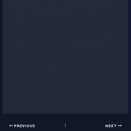
fiscalizadas. Além do BPRE, outras unidades como Batalhão
de Turismo, Batalhão do Meio Ambiente, estarão lá para
intensificar as abordagens”, completa Holanda.
A Polícia Rodoviária Federal (PRF) também deve acompanhar
as fiscalizações e orienta para
manutenção preventiva
do
veículo, mesmo em viagens curtas. Evitar horários de maior
movimentação e descansar antes da viagem também são
recomendações do órgão federal.
Diário do Nordeste
PREVIOUS
NEXT