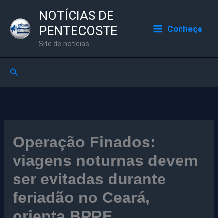
Ir
NOTÍCIAS DE
para
PENTECOSTE
Conheça
o
Site de notícias
conteúdo
Pesquisar
Operação Finados:
viagens noturnas devem
ser evitadas durante
feriadão no Ceará,
orienta BPRE