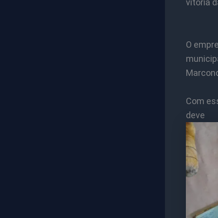
vitória 
O empre
municipa
Marcond
Com ess
de