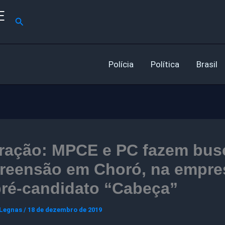
E
Pesquisar
Polícia
Política
Brasil
ração: MPCE e PC fazem bus
preensão em Choró, na empre
pré-candidato “Cabeça”
 Legnas
/
18 de dezembro de 2019