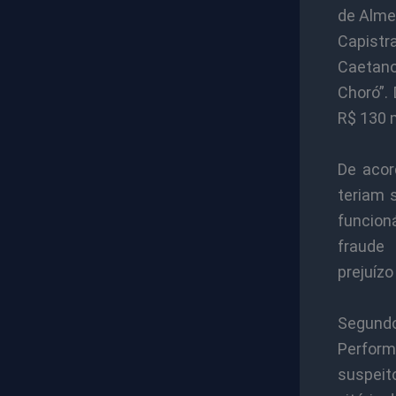
de Alme
Capistra
Caetano
Choró”.
R$ 130 m
De acor
teriam 
funcion
fraude
prejuízo
Segund
Perform
suspeito