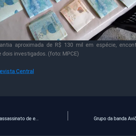
ntia aproximada de R$ 130 mil em espécie, encon
 dois investigados. (foto: MPCE)
evista Central
Polícia elucida assassinato de empresário canadense e prende os três suspeitos