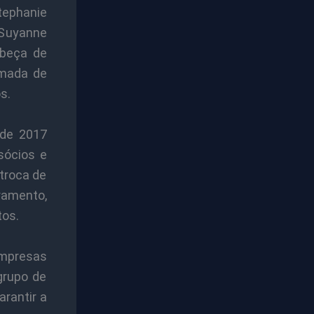
tephanie
s Suyanne
abeça de
imada de
s.
 de 2017
sócios e
troca de
amento,
tos.
mpresas
grupo de
arantir a