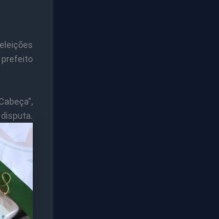
eleições
 prefeito
Cabeça”,
ta.