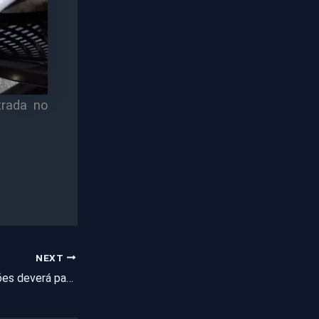
trada no
NEXT
Grupo da banda Aviões deverá pagar R$ 292 milhões à Receita por sonegação