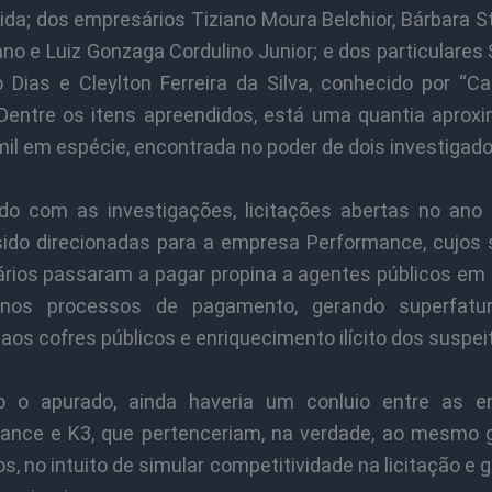
ida; dos empresários Tiziano Moura Belchior, Bárbara S
no e Luiz Gonzaga Cordulino Junior; e dos particulare
 Dias e Cleylton Ferreira da Silva, conhecido por “C
 Dentre os itens apreendidos, está uma quantia aprox
il em espécie, encontrada no poder de dois investigado
do com as investigações, licitações abertas no ano
sido direcionadas para a empresa Performance, cujos 
ários passaram a pagar propina a agentes públicos em 
 nos processos de pagamento, gerando superfatur
 aos cofres públicos e enriquecimento ilícito dos suspei
o o apurado, ainda haveria um conluio entre as e
ance e K3, que pertenceriam, na verdade, ao mesmo 
s, no intuito de simular competitividade na licitação e g