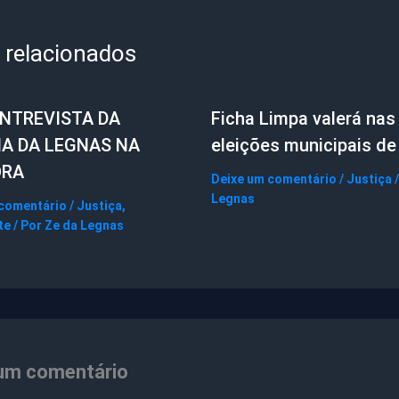
 relacionados
ENTREVISTA DA
Ficha Limpa valerá nas
IA DA LEGNAS NA
eleições municipais de
ORA
Deixe um comentário
/
Justiça
/
Legnas
 comentário
/
Justiça
,
te
/ Por
Ze da Legnas
um comentário