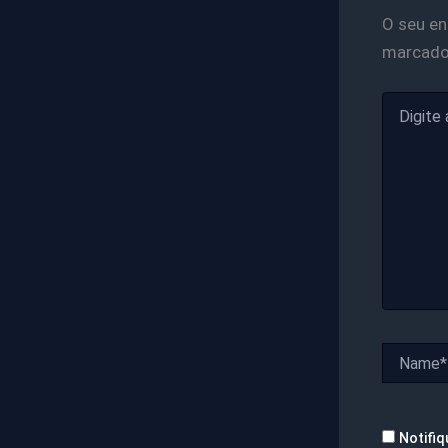
O seu en
marcad
Digite
aqui...
Name*
Notifiq