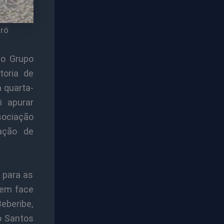
oró
do Grupo
oria de
a quarta-
i apurar
sociação
ação de
 para as
 em face
eberibe,
o Santos