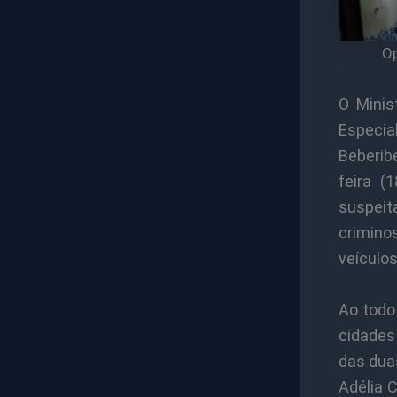
Op
O Minis
Especi
Beberibe
feira (
suspeit
crimin
veículos
Ao todo
cidades
das dua
Adélia 