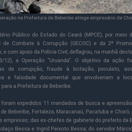
eração na Prefeitura de Beberibe atinge empresário de Ch
tério Público do Estado do Ceará (MPCE), por meio 
al de Combate à Corrupção (GECOC) e da 2ª Promot
, e com apoio da Polícia Civil, deflagrou, na manhã dest
18/12), a Operação “Uruanda”. O objetivo da ação fo
as de corrupção, fraude à licitação, peculato, as
osa e falsidade documental que envolveriam a loc
 para a Prefeitura de Beberibe.
 foram expedidos 11 mandados de busca e apreensão
 de Beberibe, Fortaleza, Maracanaú, Pacatuba e Choró,
s empresas; das ex-chefes de gabinete do prefeito da B
Colaço Bessa e Ingrid Peixoto Bessa; do servidor Márci