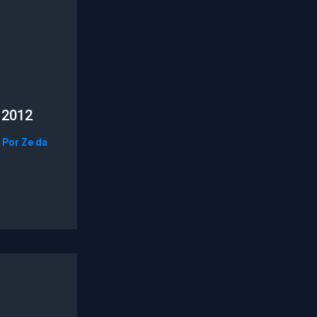
 2012
 Por
Ze da