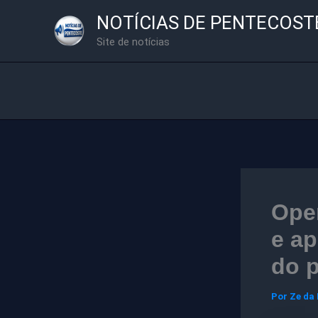
Ir
NOTÍCIAS DE PENTECOST
para
Site de notícias
o
conteúdo
Ope
e a
do 
Por
Ze da