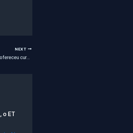
NEXT
Professor foragido ofereceu cursos por mais de dez anos
, o ET