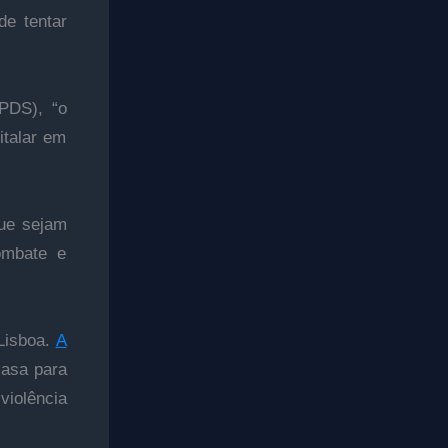
de tentar
PDS), “o
talar em
que sejam
ombate e
Lisboa.
A
casa para
violência