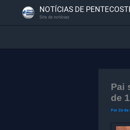
Ir
NOTÍCIAS DE PENTECOST
para
Site de notícias
o
conteúdo
Pai 
de 1
Por
Ze da