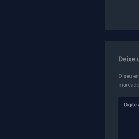
Deixe 
O seu en
marcad
Digite
aqui...