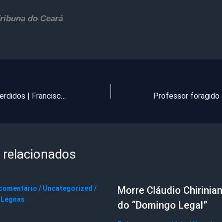
Tribuna do Ceará
Documentos Perdidos | Francisca Pinto de Oliveira
 relacionados
 comentário
/
Uncategorized
/
Morre Cláudio Chirinian
 Legnas
do “Domingo Legal”