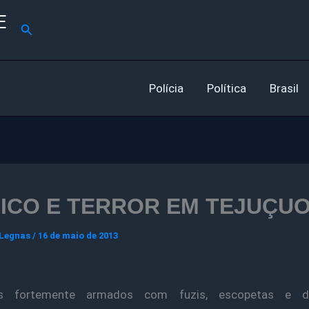
E
Pesquisar
Polícia
Política
Brasil
ICO E TERROR EM TEJUÇU
 Legnas
/
16 de maio de 2013
os fortemente armados com fuzis, escopetas e di