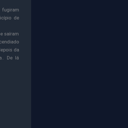
 fugiram
cípio de
 e saíram
cendiado
depois da
.. De lá