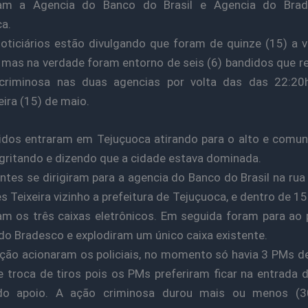
ram a Agencia do Banco do Brasil e Agencia do Bra
a.
oticiários estão divulgando que foram de quinze (15) a v
mas na verdade foram entorno de seis (6) bandidos que r
criminosa nas duas agencias por volta das das 22:20
eira (15) de maio.
dos entraram em Tejuçuoca atirando para o alto e comu
 gritando e dizendo que a cidade estava dominada.
ntes se dirigiram para a agencia do Banco do Brasil na r
s Teixeira vizinho a prefeitura de Tejuçuoca, e dentro de 1
am os três caixas eletrônicos. Em seguida foram para ao
do Bradesco e explodiram um único caixa existente.
ção acionaram os policiais, no momento só havia 3 PMs de
 troca de tiros pois os PMs preferiram ficar na entrada 
do apoio. A ação criminosa durou mais ou menos (30