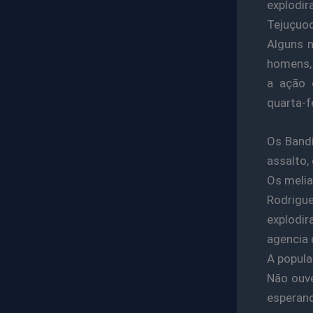
explodi
Tejuçuoc
Alguns n
homens, 
a ação 
quarta-f
Os Bandi
assalto,
Os melia
Rodrigue
explodir
agencia 
A popula
Não ouve
esperan