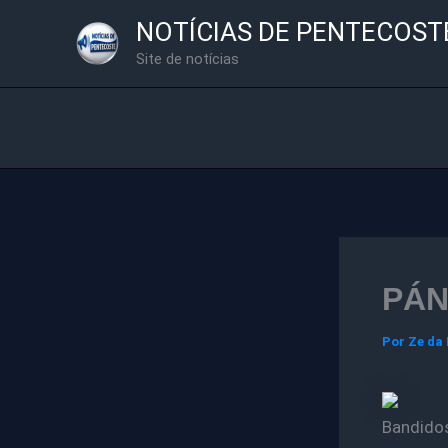
Ir
NOTÍCIAS DE PENTECOST
para
Site de notícias
o
conteúdo
PÁN
Por
Ze da
Bandid