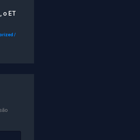
, o ET
orized
/
são