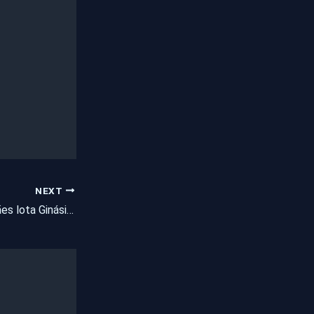
NEXT
Festa do dia das mães lota Ginásio Carneirão