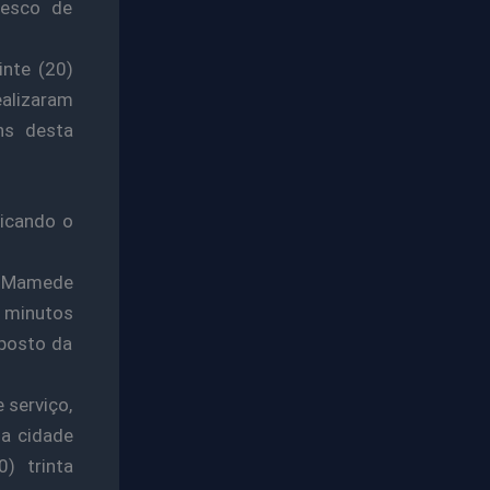
desco de
inte (20)
ealizaram
hs desta
nicando o
ua Mamede
5 minutos
 posto da
 serviço,
da cidade
) trinta