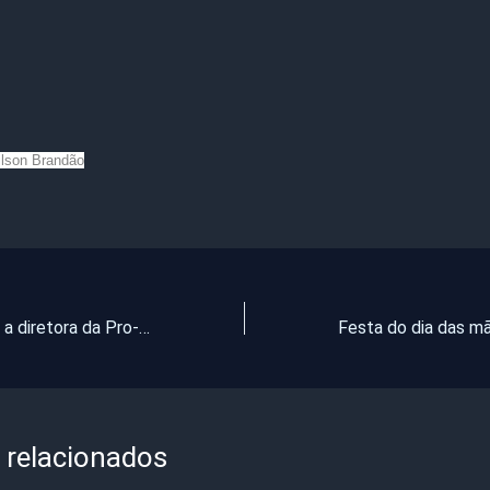
ilson Brandão
Entrevista com a diretora da Pro-Infância de Pentecoste (video)
 relacionados