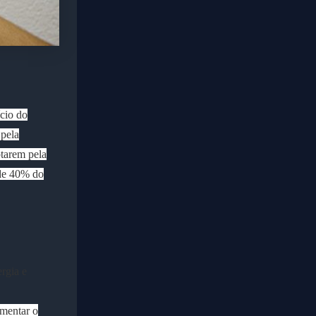
cio do
 pela
tarem pela
 de 40% do
ergia e
omentar o