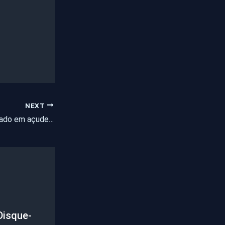
NEXT
Homem morre afogado em açude no interior do Ceará; vídeo
Disque-