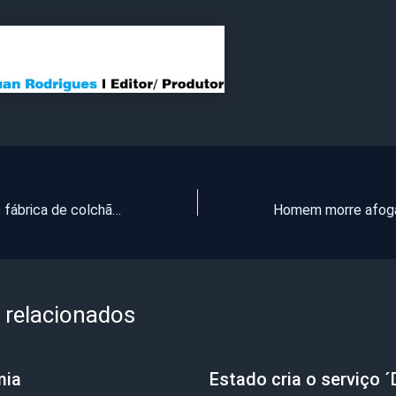
Incêndio atinge fábrica de colchão em Caucaia, no Ceará
 relacionados
mia
Estado cria o serviço ´