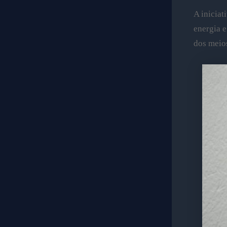
A iniciat
energia e
dos meios