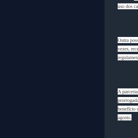
uso dos ca
Outra poss
vezes, rec
regulamen
A parceria
prorrogada
benefício 
agosto.