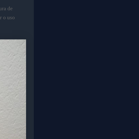
ura de
r o uso