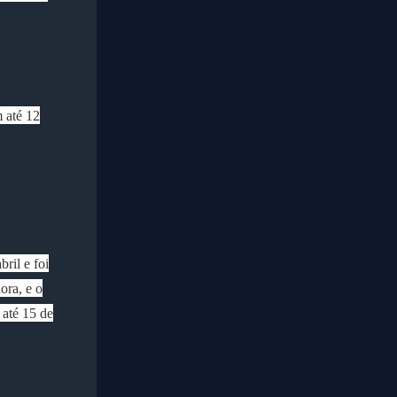
m até 12
ril e foi
ora, e o
 até 15 de