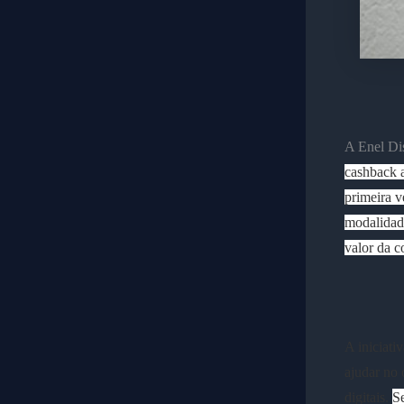
A Enel Di
cashback a
primeira v
modalidade
valor da c
A iniciati
ajudar no 
digitais.
Se