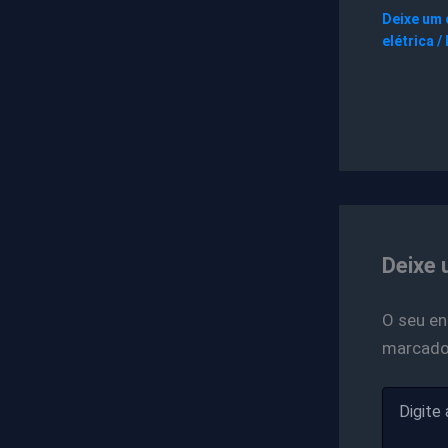
Deixe um
elétrica
/
Deixe 
O seu en
marcad
Digite
aqui...