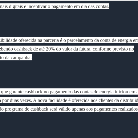
nais digitais e incentivar o pagamento em dia das contas.
ibilidade oferecida na parceria é o parcelamento da conta de energia e
ebendo cashback de até 20% do valor da fatura, conforme previsto no
to da campanha.
 que garante cashback no pagamento das contas de energia iniciou em ab
 por duas vezes. A nova facilidade é oferecida aos clientes da distribuid
do programa de cashback será válido apenas aos pagamentos realizados