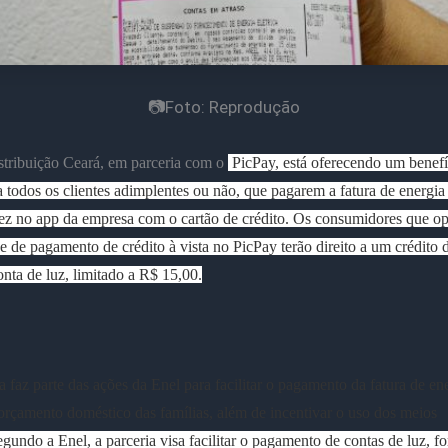
📷Foto: Reprodução
stribuição Ceará, em parceria com o
PicPay, está
oferecendo um benefí
 todos os clientes adimplentes ou não, que pagarem a fatura de energia
ez no app da empresa com o cartão de crédito. Os consumidores que op
 de pagamento de crédito à vista no PicPay terão direito a um crédito
onta de luz, limitado a R$ 15,00.
va faz parte das ações da Enel para facilitar o pagamento da fatura de en
orçamento doméstico das famílias, além de incentivar o uso dos meios
gundo a Enel, a parceria visa facilitar o pagamento de contas de luz, f