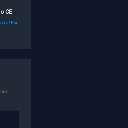
do CE
eará
/ Por
são