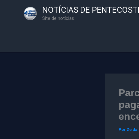
Ir
NOTÍCIAS DE PENTECOST
para
Site de notícias
o
conteúdo
Parc
paga
ence
Por
Ze da