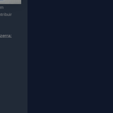
em
tribuir
zerra: