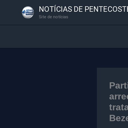
Ir
NOTÍCIAS DE PENTECOST
para
Site de notícias
o
conteúdo
Part
arre
trat
Bez