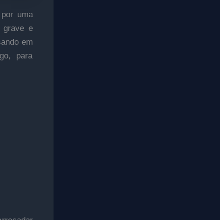
o por uma
e grave e
nsando em
go, para
.