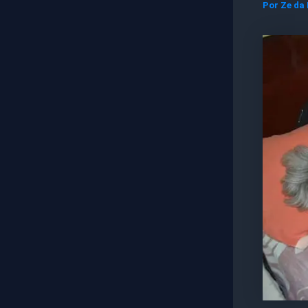
Por
Ze da