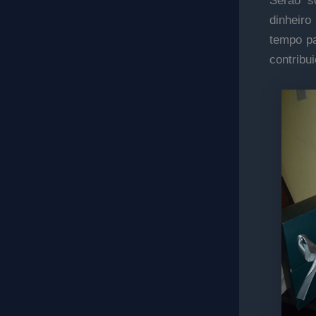
Serão s
dinheiro
tempo pa
contribui