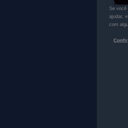
Se você 
ajudar, 
com algu
Confir