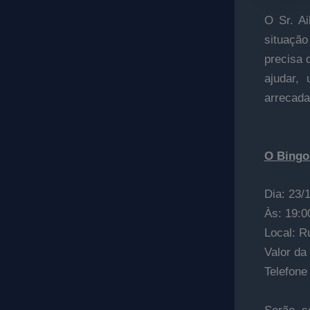
O Sr. Ai
situação
precisa 
ajudar,
arrecadar
O Bingo 
Dia: 23/
Às: 19:0
Local: R
Valor da 
Telefone