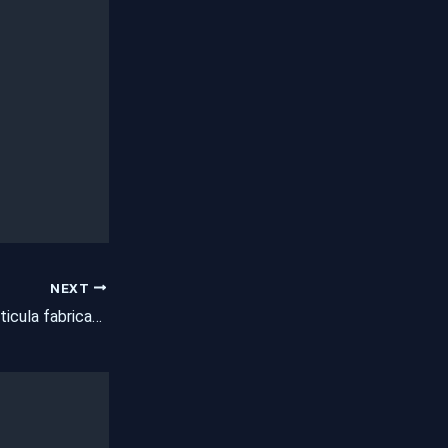
NEXT
Polícia Militar desarticula fabricação artesanal de armas de fogo e prende suspeito