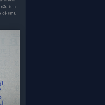
rrecadar
u não tem
 e dê uma