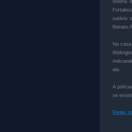
Milena 
Fortale
salário
Renato A
Na casa 
Welingto
indicand
ele.
A políci
se exist
Fonte: c