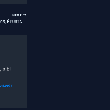
NEXT
UM MOTO BROS 2019, É FURTADA NA AV. BEIRA MAR EM FORTALEZA
, o ET
orized
/