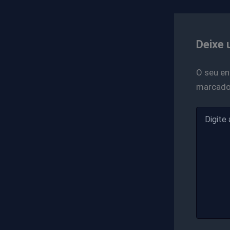
Deixe 
O seu en
marcad
Digite
aqui...