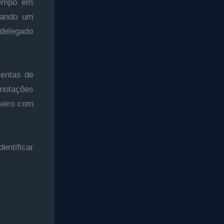
tempo em
hando um
delegado
mentas de
anotações
heiro com
entificar