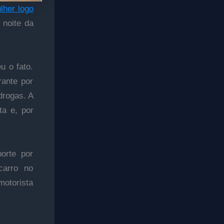
lher logo
 noite da
u o fato.
rante por
drogas. A
ta e, por
porte por
carro no
motorista