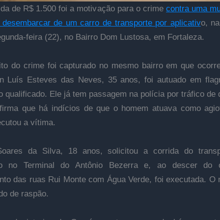
da de R$ 1.500 foi a motivação para o crime
contra uma mu
 desembarcar de um carro de transporte por aplicativ
o, na
egunda-feira (22), no Bairro Dom Lustosa, em Fortaleza.
to do crime foi capturado no mesmo bairro em que ocorre
n Luís Esteves das Neves, 35 anos, foi autuado em flag
o qualificado. Ele já tem passagem na polícia por tráfico de 
afirma que há indícios de que o homem atuava como agio
ecutou a vítima.
oares da Silva, 18 anos, solicitou a corrida do trans
ivo no Terminal do Antônio Bezerra e, ao descer do 
to das ruas Rui Monte com Água Verde, foi executada. O 
ido de raspão.