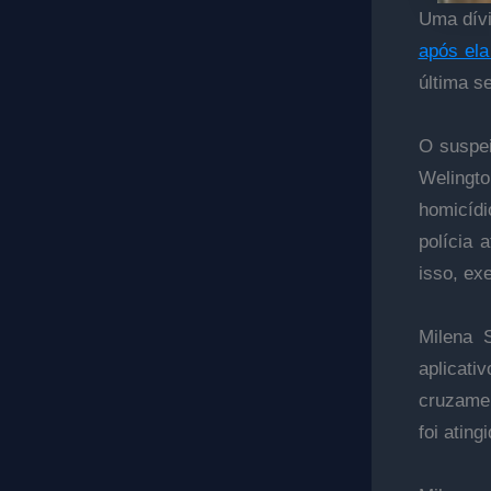
Uma dívi
após ela
última s
O suspei
Welingto
homicídi
polícia 
isso, ex
Milena S
aplicat
cruzamen
foi ating