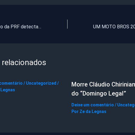
Novo bafômetro da PRF detecta embriaguez de motorista por respiração
 relacionados
 comentário
/
Uncategorized
/
Morre Cláudio Chirinian
 Legnas
do “Domingo Legal”
Deixe um comentário
/
Uncateg
Por
Ze da Legnas