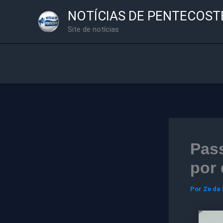
Ir
NOTÍCIAS DE PENTECOST
para
Site de notícias
o
conteúdo
Pass
por 
Por
Ze da