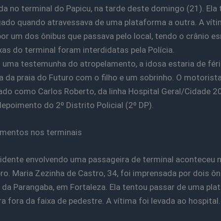
da no terminal do Papicu, na tarde deste domingo (21). Ela 
ado quando atravessava de uma plataforma a outra. A víti
por um dos ônibus que passava pelo local, tendo o crânio 
xas do terminal foram interdidatas pela Polícia.
uma testemunha do atropelamento, a idosa estaria de féri
a da praia do Futuro com o filho e um sobrinho. O motorista
cado como Carlos Roberto, da linha Hospital Geral/Cidade 20
depoimento do 2º Distrito Policial (2º DP).
mentos nos terminais
idente envolvendo uma passageira de terminal aconteceu n
ro. Maria Zezinha de Castro, 34, foi imprensada por dois ôn
 da Parangaba, em Fortaleza. Ela tentou passar de uma pla
a fora da faixa de pedestre. A vítima foi levada ao hospital.