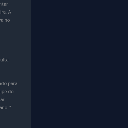
ntar
ira. A
va no
ulta
ado para
uipe do
ar
ano .”