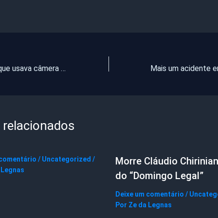
Preso homem que usava câmera no pé para filmar calcinhas
 relacionados
 comentário
/
Uncategorized
/
Morre Cláudio Chirinian
 Legnas
do “Domingo Legal”
Deixe um comentário
/
Uncateg
Por
Ze da Legnas