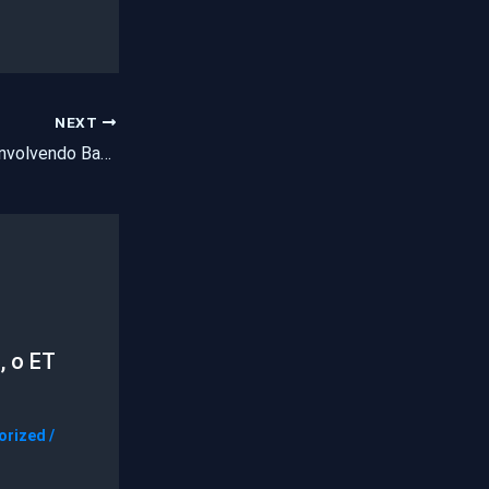
NEXT
Mais um acidente envolvendo Banda de Forró
, o ET
orized
/