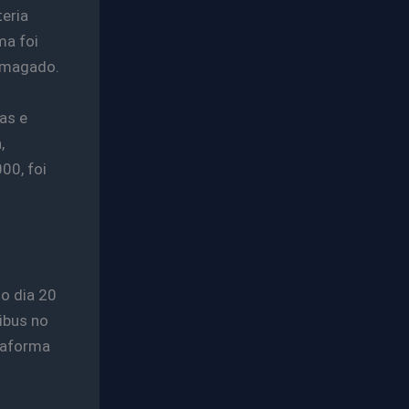
teria
ma foi
esmagado.
as e
,
00, foi
o dia 20
ibus no
taforma