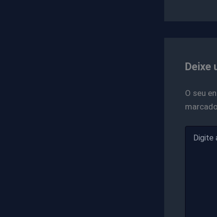
Deixe 
O seu en
marcad
Digite
aqui...