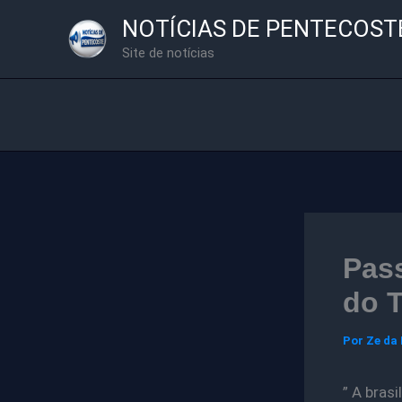
Ir
NOTÍCIAS DE PENTECOST
para
Site de notícias
o
conteúdo
Pass
do T
Por
Ze da
” A bras