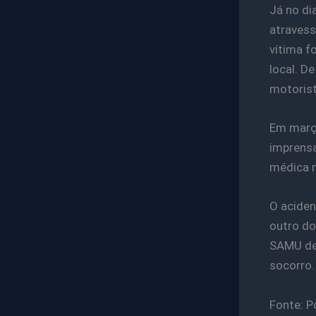
Já no di
atravess
vítima f
local. D
motorist
Em março
imprensa
médica n
O aciden
outro do
SAMU dem
socorro.
Fonte: P