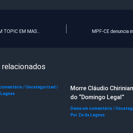
ACIDENTE COM TOPIC EM MASSAPÊ: CONFIRA FOTOS TIRADAS MINUTOS DEPOIS DO ACIDENTE.
 relacionados
 comentário
/
Uncategorized
/
Morre Cláudio Chirinian
 Legnas
do “Domingo Legal”
Deixe um comentário
/
Uncateg
Por
Ze da Legnas