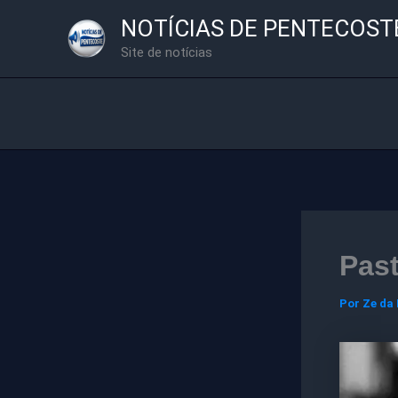
Ir
NOTÍCIAS DE PENTECOST
para
Site de notícias
o
conteúdo
Past
Por
Ze da