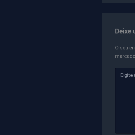
Deixe 
O seu en
marcad
Digite
aqui...