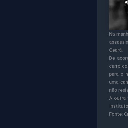
Na manhã
assassin
Ceará.
De acor
carro co
para o 
uma cami
não resi
A outra 
Instituto
Fonte: 