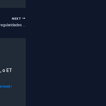
NEXT
MPF-CE denuncia irregularidades e fraudes em conselho de farmácia
, o ET
orized
/