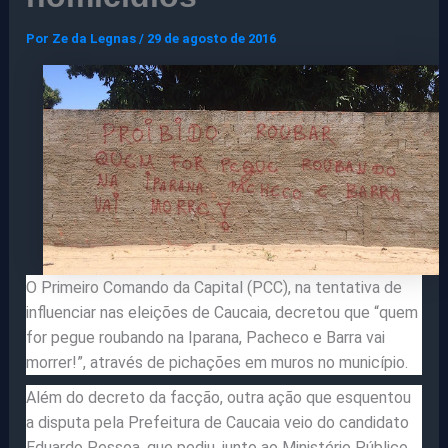
Por
Ze da Legnas
/
29 de agosto de 2016
O Primeiro Comando da Capital (PCC), na tentativa de
influenciar nas eleições de Caucaia, decretou que “quem
for pegue roubando na Iparana, Pacheco e Barra vai
morrer!”, através de pichações em muros no município.
Além do decreto da facção, outra ação que esquentou
a disputa pela Prefeitura de Caucaia veio do candidato
Eduardo Pessoa, que pediu, junto ao Ministério Público