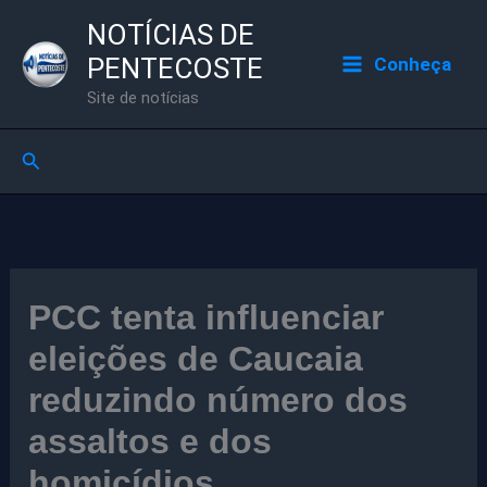
Ir
NOTÍCIAS DE
para
PENTECOSTE
Conheça
o
Site de notícias
conteúdo
Pesquisar
PCC tenta influenciar
eleições de Caucaia
reduzindo número dos
assaltos e dos
homicídios