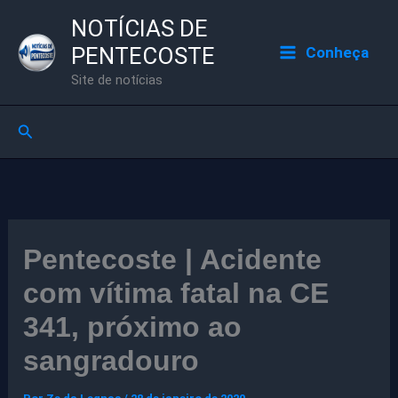
Ir
NOTÍCIAS DE
para
PENTECOSTE
Conheça
o
Site de notícias
conteúdo
Pesquisar
Pentecoste | Acidente
com vítima fatal na CE
341, próximo ao
sangradouro