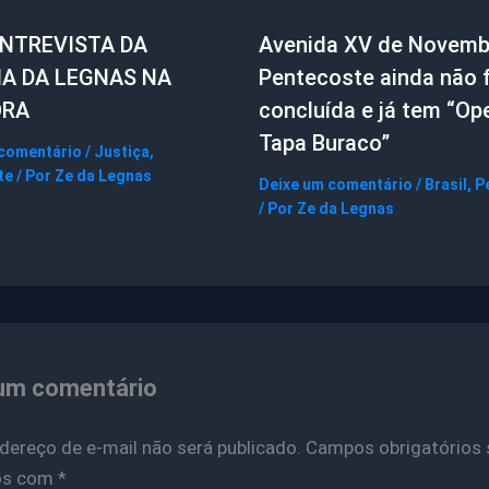
ENTREVISTA DA
Avenida XV de Novemb
IA DA LEGNAS NA
Pentecoste ainda não f
ORA
concluída e já tem “Op
Tapa Buraco”
 comentário
/
Justiça
,
te
/ Por
Ze da Legnas
Deixe um comentário
/
Brasil
,
P
/ Por
Ze da Legnas
um comentário
dereço de e-mail não será publicado.
Campos obrigatórios 
os com
*