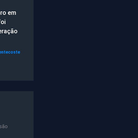
ro em
oi
eração
entecoste
são