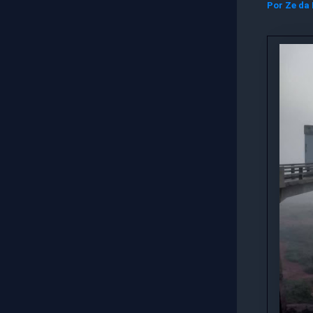
Por
Ze da