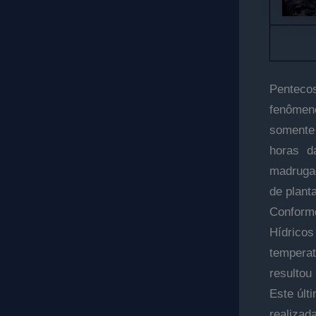
Penteco
fenômeno
somente 
horas d
madrugad
de plant
Conform
Hídricos
tempera
resultou
Este últ
realizad