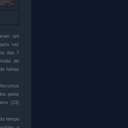
iaram um
uarta vez
lta das 7
Ainda de
do folhas
Recursos
dos pelas
ira (23)
 do tempo
ivulgou o