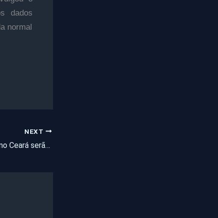
os dados
da normal
NEXT
Armas apreendidas no Ceará serão doadas para polícia