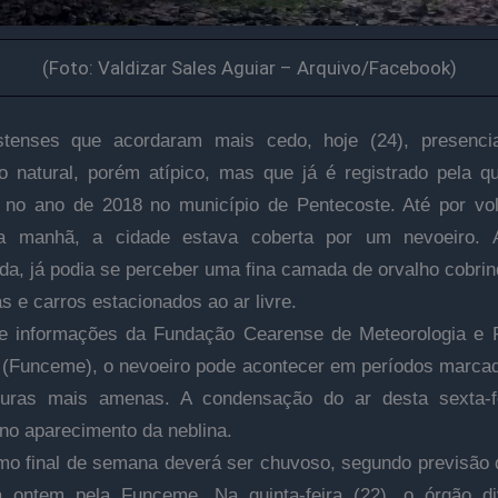
(Foto: Valdizar Sales Aguiar – Arquivo/Facebook)
stenses que acordaram mais cedo, hoje (24), presenc
 natural, porém atípico, mas que já é registrado pela q
no ano de 2018 no município de Pentecoste. Até por vo
a manhã, a cidade estava coberta por um nevoeiro. 
a, já podia se perceber uma fina camada de orvalho cobrin
as e carros estacionados ao ar livre.
e informações da Fundação Cearense de Meteorologia e 
 (Funceme), o nevoeiro pode acontecer em períodos marca
turas mais amenas. A condensação do ar desta sexta-fe
 no aparecimento da neblina.
imo final de semana deverá ser chuvoso, segundo previsão
a ontem pela Funceme. Na quinta-feira (22), o órgão d