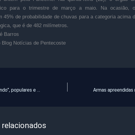
tico para o trimestre de março a maio. Na ocasião, 
m 45% de probabilidade de chuvas para a categoria acima 
ógica, que é de 482 milímetros.
é Barros
o Blog Notícias de Pentecoste
“Até pneu faltando”, populares e vereador denunciam abandono de veículos pela Prefeitura de São Luís do Curu
 relacionados