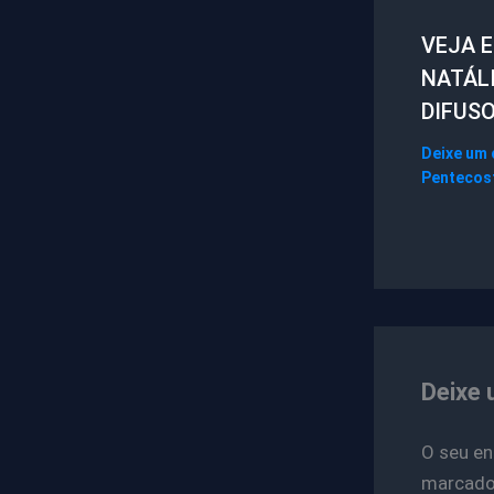
VEJA 
NATÁL
DIFUS
Deixe um
Pentecos
Deixe 
O seu en
marcad