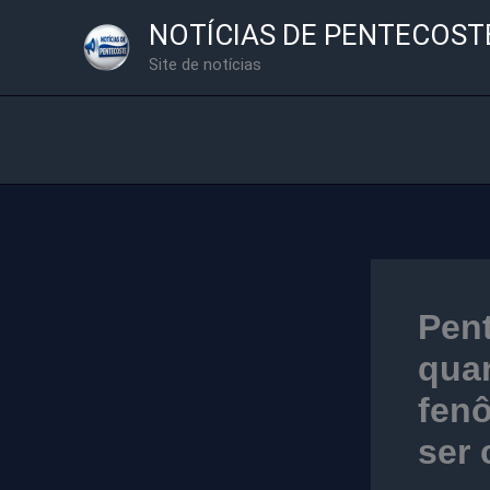
Ir
NOTÍCIAS DE PENTECOST
para
Site de notícias
o
conteúdo
Pent
quar
fenô
ser