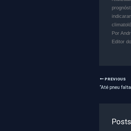
prognós
indicara
climatol
Por Andr
Editor d
PREVIOUS
Posts