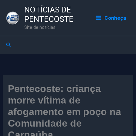
Ir
NOTÍCIAS DE
para
PENTECOSTE
Conheça
o
Site de notícias
conteúdo
Pesquisar
Pentecoste: criança
morre vítima de
afogamento em poço na
Comunidade de
Carnaúba