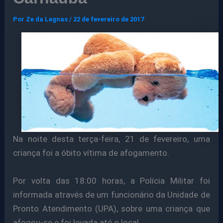
Por
Ze da Legnas
/
22 de fevereiro de 2017
Na noite desta terça-feira, 21 de fevereiro, uma
criança foi a óbito vítima de afogamento.
Por volta das 18:00 horas, a Polícia Militar foi
informada através de um funcionário da Unidade de
Pronto Atendimento (UPA), sobre uma criança que
afogou-se e foi levada até o local.