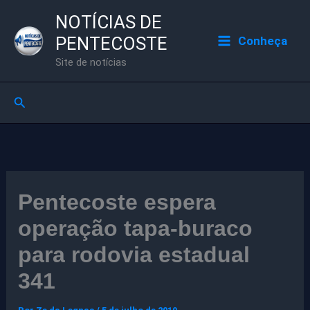
Ir
NOTÍCIAS DE
para
PENTECOSTE
Conheça
o
Site de notícias
conteúdo
Pesquisar
Pentecoste espera
operação tapa-buraco
para rodovia estadual
341