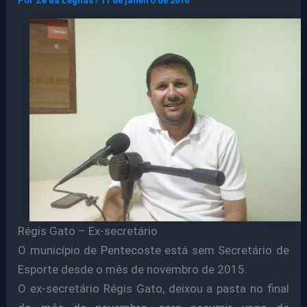
Por
Ze da Legnas
/
11 de janeiro de 2016
Régis Gato – Ex-secretário
O município de Pentecoste está sem Secretário de
Esporte desde o mês de novembro de 2015.
O ex-secretário Régis Gato, deixou a pasta no final